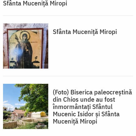
Sfânta Muceniță Miropi
Sfânta Muceniță Miropi
(Foto) Biserica paleocreștină
din Chios unde au fost
înmormântați Sfântul
Mucenic Isidor și Sfânta
Muceniță Miropi