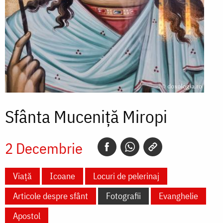
Sfânta Muceniță Miropi
2 Decembrie
Viață
Icoane
Locuri de pelerinaj
Articole despre sfânt
Fotografii
Evanghelie
Apostol