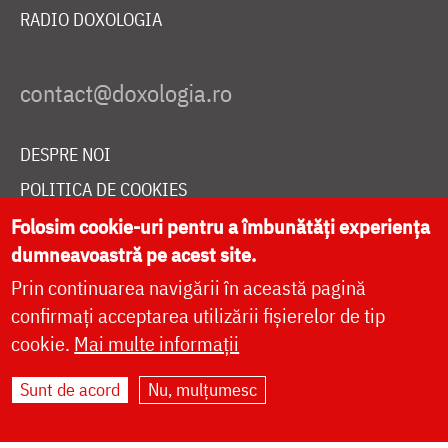
RADIO DOXOLOGIA
DESPRE NOI
POLITICA DE COOKIES
DONEAZĂ ONLINE PENTRU CATEDRALA NAȚIONALĂ
Folosim cookie-uri pentru a îmbunătăți experiența
dumneavoastră pe acest site.
Prin continuarea navigării în această pagină
LIVE
confirmați acceptarea utilizării fișierelor de tip
cookie.
Mai multe informații
Sunt de acord
Nu, mulțumesc
Site dezvoltat de
DOXOLOGIA MEDIA
,
Arhiepiscopia Iașilor | ©
doxologia.ro