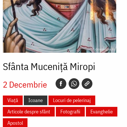
Sfânta Muceniță Miropi
2 Decembrie
Viață
Icoane
Locuri de pelerinaj
Articole despre sfânt
Fotografii
Evanghelie
Apostol