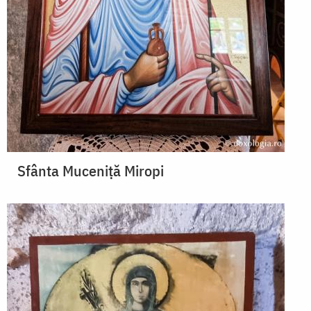
Sfânta Muceniță Miropi