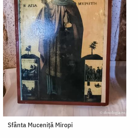
Sfânta Muceniță Miropi