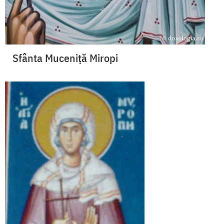
Sfânta Muceniță Miropi