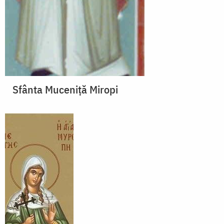
Sfânta Muceniță Miropi