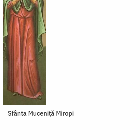
Sfânta Muceniță Miropi