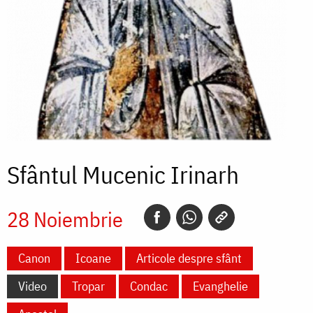
Sfântul Mucenic Irinarh
28 Noiembrie
Canon
Icoane
Articole despre sfânt
Video
Tropar
Condac
Evanghelie