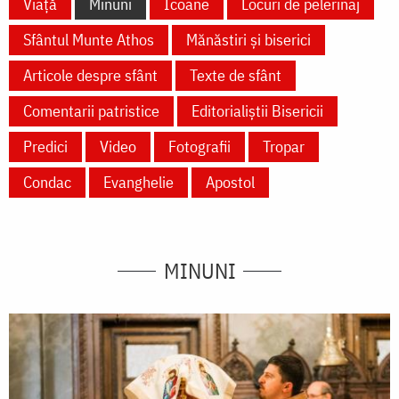
Viață
Minuni
Icoane
Locuri de pelerinaj
Sfântul Munte Athos
Mănăstiri și biserici
Articole despre sfânt
Texte de sfânt
Comentarii patristice
Editorialiștii Bisericii
Predici
Video
Fotografii
Tropar
Condac
Evanghelie
Apostol
MINUNI