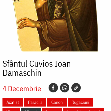
Sfântul Cuvios Ioan
Damaschin
4 Decembrie
Acatist
Paraclis
Canon
Rugăciuni