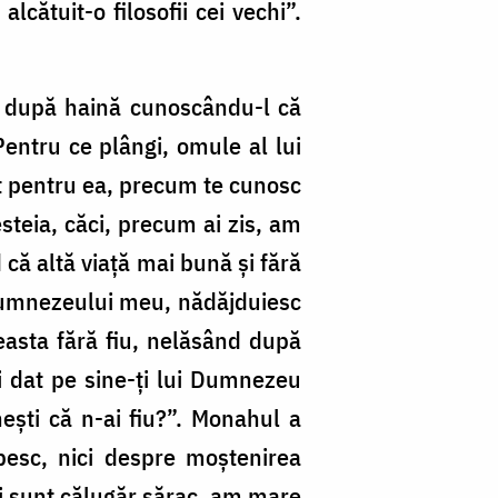
lcătuit-o filosofii cei vechi”.
și după haină cunoscându-l că
Pentru ce plângi, omule al lui
it pentru ea, precum te cunosc
teia, căci, precum ai zis, am
 că altă viață mai bună și fără
s Dumnezeului meu, nădăjduiesc
easta fără fiu, nelăsând după
i dat pe sine-ți lui Dumnezeu
nești că n-ai fiu?”. Monahul a
pesc, nici despre moștenirea
i sunt călugăr sărac, am mare