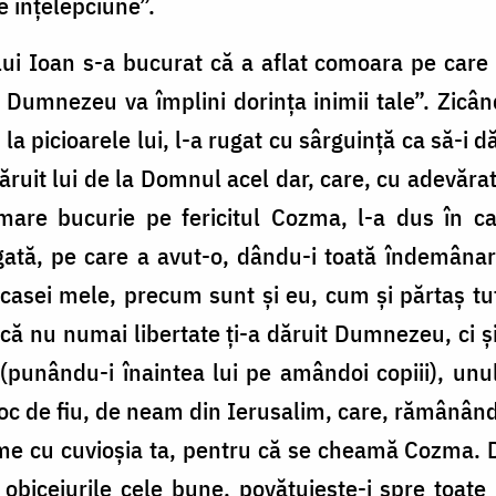
e înțelepciune”.
lui Ioan s-a bucurat că a aflat comoara pe care 
 Dumnezeu va împlini dorința inimii tale”. Zicâ
la picioarele lui, l-a rugat cu sârguință ca să-i d
 dăruit lui de la Domnul acel dar, care, cu adevăr
 mare bucurie pe fericitul Cozma, l-a dus în c
gată, pe care a avut-o, dându-i toată îndemânare
 casei mele, precum sunt și eu, cum și părtaș tut
 că nu numai libertate ți-a dăruit Dumnezeu, ci și 
(punându-i înaintea lui pe amândoi copiii), unul
n loc de fiu, de neam din Ierusalim, care, rămânând
ume cu cuvioșia ta, pentru că se cheamă Cozma. De
 obiceiurile cele bune, povățuiește-i spre toate 