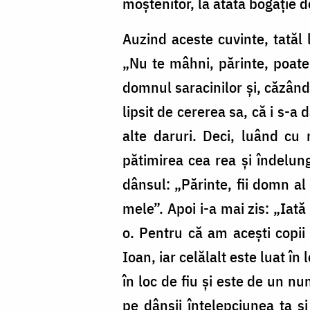
moștenitor, la atâta bogăție d
Auzind aceste cuvinte, tatăl 
„Nu te mâhni, părinte, poate
domnul saracinilor și, căzând 
lipsit de cererea sa, că i s-a
alte daruri. Deci, luând cu
pătimirea cea rea și îndelun
dânsul: „Părinte, fii domn al
mele”. Apoi i-a mai zis: „Iată
o. Pentru că am acești copii 
Ioan, iar celălalt este luat î
în loc de fiu și este de un n
pe dânșii înțelepciunea ta și