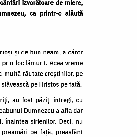
 cântări izvorâtoare de miere,
Dumnezeu, ca printr-o alăută
cioși și de bun neam, a căror
r prin foc lămurit. Acea vreme
d multă răutate creștinilor, pe
ă slăvească pe Hristos pe față.
ți, au fost păziți întregi, cu
Preabunul Dumnezeu a afla dar
l înaintea sirienilor. Deci, nu
a preamări pe față, preasfânt