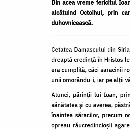
Ioan
Din acea vreme fericitul Ioan
Damaschin
alcătuind Octoihul, prin ca
duhovnicească.
Cetatea Damascului din Siria
dreaptă credință în Hristos l
era cumplită, căci saracinii r
unii omorându-i, iar pe alții 
Atunci, părinții lui Ioan, pr
sănătatea și cu averea, păst
înaintea săracilor, precum odi
opreau răucredincioșii agare