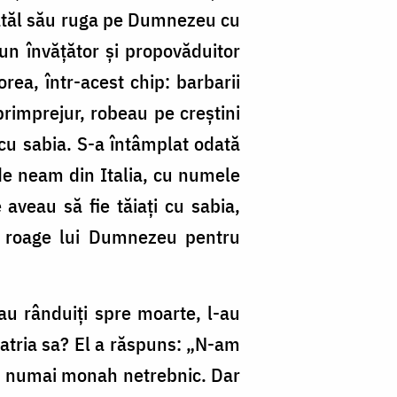
Tatăl său ruga pe Dumnezeu cu
bun învățător și propovăduitor
rea, într-acest chip: barbarii
primprejur, robeau pe creștini
au cu sabia. S-a întâmplat odată
 de neam din Italia, cu numele
 aveau să fie tăiați cu sabia,
se roage lui Dumnezeu pentru
au rânduiți spre moarte, l-au
 patria sa? El a răspuns: „N-am
sunt numai monah netrebnic. Dar