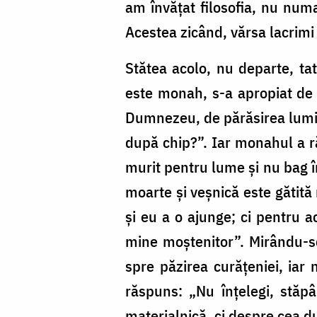
am învățat filosofia, nu numai
Acestea zicând, vărsa lacrimi 
Stătea acolo, nu departe, ta
este monah, s-a apropiat de d
Dumnezeu, de părăsirea lumii 
după chip?”. Iar monahul a r
murit pentru lume și nu bag în
moarte și veșnică este gătită
și eu a o ajunge; ci pentru 
mine moștenitor”. Mirându-se
spre păzirea curățeniei, iar 
răspuns: „Nu înțelegi, stăp
materialnică, ci despre cea 