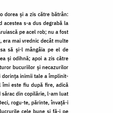
o dorea și a zis către bătrân:
nd acestea s-a dus degrabă la
ăruiască pe acel rob; nu a fost
at, era mai vrednic decât multe
asa să și-l mângâia pe el de
a și odihnă; apoi a zis către
uror bucuriilor și necazurilor
dorința inimii tale a împlinit-
 îmi este fiu după fire, adică
 sărac din copilărie, l-am luat
ci, rogu-te, părinte, învață-i
lucrurile cele bune și fă-i pe