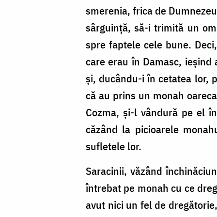
smerenia, frica de Dumnezeu,
sârguință, să-i trimită un om
spre faptele cele bune. Deci,
care erau în Damasc, ieșind a
și, ducându-i în cetatea lor, p
că au prins un monah oarecare
Cozma, și-l vândură pe el în 
căzând la picioarele monahu
sufletele lor.
Saracinii, văzând închinăciu
întrebat pe monah cu ce dregăt
avut nici un fel de dregătorie