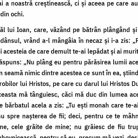
 a noastră creștinească, ci și aceea pe care au a
din ochi.
tăl lui Ioan, care, văzând pe bătrân plângând 
ânsul, vrând a-l mângâia în necaz și i-a zis: „
acesteia de care demult te-ai lepădat și ai mur
ăspuns: „Nu plâng eu pentru părăsirea lumii aces
 seamă nimic dintre acestea ce sunt în ea, știind
 robilor lui Hristos, pe care cu darul lui Hristo
aceasta mă tânguiesc, căci mă duc din lumea ac
 bărbatul acela a zis: „Tu ești monah care te-a
nu spre nașterea de fii; deci, pentru ce te mâh
âne, cele grăite de mine; nu grăiesc de fiu tru
duhovnicească, pentru că eu, precum mă vezi, deș