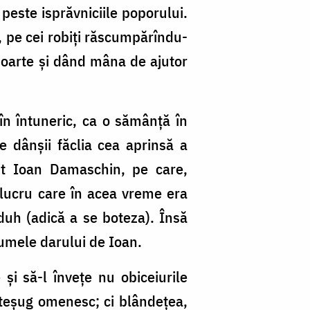
 peste isprăvniciile poporului.
ță, pe cei robiți răscumpărîndu-
a moarte și dând mâna de ajutor
 în întuneric, ca o sămânță în
e dânșii făclia cea aprinsă a
icit Ioan Damaschin, pe care,
n lucru care în acea vreme era
duh (adică a se boteza). Însă
 numele darului de Ioan.
și să-l învețe nu obiceiurile
meșteșug omenesc; ci blândețea,