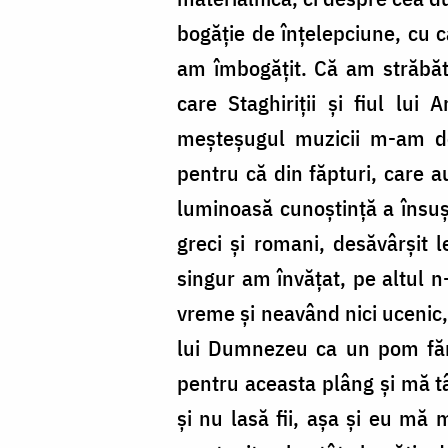
bogăție de înțelepciune, cu 
am îmbogățit. Că am străbătu
care Staghiriții și fiul lu
meșteșugul muzicii m-am dep
pentru că din făpturi, care a
luminoasă cunoștință a însuși
greci și romani, desăvârșit 
singur am învățat, pe altul n
vreme și neavând nici ucenic, 
lui Dumnezeu ca un pom fără
pentru aceasta plâng și mă tâ
și nu lasă fii, așa și eu m