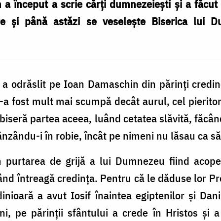
 a început a scrie cărți dumnezeiești și a făcut
re și până astăzi se veselește Biserica lui 
 a odrăslit pe Ioan Damaschin din părinți credin
e-a fost mult mai scumpă decât aurul, cel pierito
obiseră partea aceea, luând cetatea slăvită, făcân
vânzându-i în robie, încât pe nimeni nu lăsau ca s
in purtarea de grijă a lui Dumnezeu fiind acoperi
rând întreagă credința. Pentru că le dăduse lor 
nioară a avut Iosif înaintea egiptenilor și Danii
ni, pe părinții sfântului a crede în Hristos și 