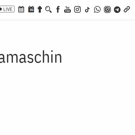
LIVE
06
Damaschin