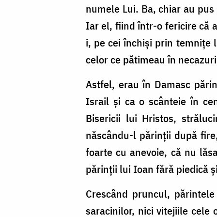
numele Lui. Ba, chiar au pus j
Iar el, fiind într-o fericire c
i, pe cei închiși prin temnițe
celor ce pătimeau în necazuri
Astfel, erau în Damasc părinț
Israil și ca o scânteie în c
Bisericii lui Hristos, străl
născându-l părinții după fire
foarte cu anevoie, că nu lăs
părinții lui Ioan fără piedică
Crescând pruncul, părintele 
saracinilor, nici vitejiile ce