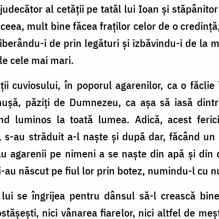
udecător al cetății pe tatăl lui Ioan și stăpânitor
ă aceea, mult bine făcea fraților celor de o credin
 liberându-i de prin legături și izbăvindu-i de l
le cele mai mari.
ii cuviosului, în poporul agarenilor, ca o făclie
enușă, păziți de Dumnezeu, ca așa să iasă dintr
ucind luminos la toată lumea. Adică, acest fer
, s-au străduit a-l naște și după dar, făcând u
au agarenii pe nimeni a se naște din apă și din 
 și-au născut pe fiul lor prin botez, numindu-l cu
lui se îngrijea pentru dânsul să-l crească bine 
le ostășești, nici vânarea fiarelor, nici altfel de 