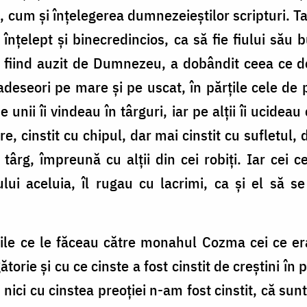
 cum și înțelegerea dumnezeieștilor scripturi. 
 înțelept și binecredincios, ca să fie fiului său 
 fiind auzit de Dumnezeu, a dobândit ceea ce do
deseori pe mare și pe uscat, în părțile cele de 
e unii îi vindeau în târguri, iar pe alții îi ucide
, cinstit cu chipul, dar mai cinstit cu sufletul,
târg, împreună cu alții din cei robiți. Iar cei ce
lui aceluia, îl rugau cu lacrimi, ca și el să 
nile ce le făceau către monahul Cozma cei ce er
orie și cu ce cinste a fost cinstit de creștini în
, nici cu cinstea preoției n-am fost cinstit, că 