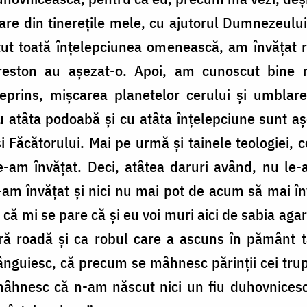
care din tinerețile mele, cu ajutorul Dumnezeu
t toată înțelepciunea omenească, am învățat reto
i Areston au așezat-o. Apoi, am cunoscut bin
rins, mișcarea planetelor cerului și umblare
u atâta podoabă și cu atâta înțelepciune sunt a
 Făcătorului. Mai pe urmă și tainele teologiei, ce
le-am învățat. Deci, atâtea daruri având, nu le
-am învățat și nici nu mai pot de acum să mai în
că mi se pare că și eu voi muri aici de sabia agar
 roadă și ca robul care a ascuns în pământ ta
nguiesc, că precum se mâhnesc părinții cei trupe
ă mâhnesc că n-am născut nici un fiu duhovnice