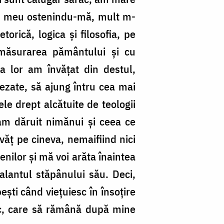
lui meu ostenindu-mă, mult m-
rică, logica și filosofia, pe
e măsurarea pământului și cu
a lor am învățat din destul,
șezate, să ajung întru cea mai
le drept alcătuite de teologii
-am dăruit nimănui și ceea ce
văț pe cineva, nemaifiind nici
enilor și mă voi arăta înaintea
lantul stăpânului său. Deci,
ști când viețuiesc în însoțire
sc, care să rămână după mine