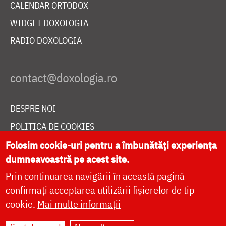
CALENDAR ORTODOX
WIDGET DOXOLOGIA
RADIO DOXOLOGIA
DESPRE NOI
POLITICA DE COOKIES
DONEAZĂ ONLINE PENTRU CATEDRALA NAȚIONALĂ
Folosim cookie-uri pentru a îmbunătăți experiența
dumneavoastră pe acest site.
Prin continuarea navigării în această pagină
LIVE
confirmați acceptarea utilizării fișierelor de tip
cookie.
Mai multe informații