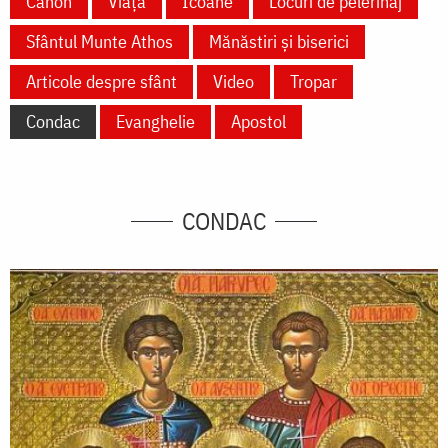
Canon
Viață
Icoane
Locuri de pelerinaj
Sfântul Munte Athos
Mănăstiri și biserici
Articole despre sfânt
Video
Tropar
Condac
Evanghelie
Apostol
CONDAC