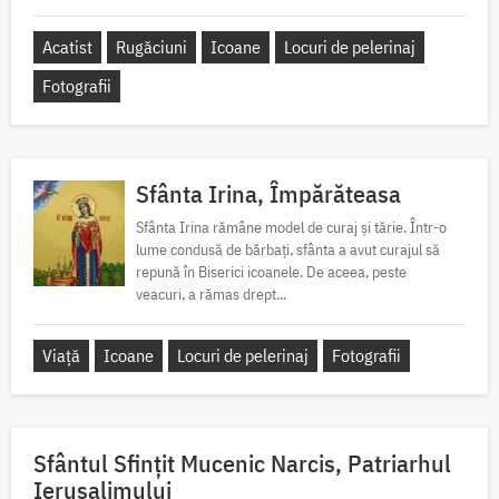
Acatist
Rugăciuni
Icoane
Locuri de pelerinaj
Fotografii
Sfânta Irina, Împărăteasa
Sfânta Irina rămâne model de curaj și tărie. Într-o
lume condusă de bărbați, sfânta a avut curajul să
repună în Biserici icoanele. De aceea, peste
veacuri, a rămas drept...
Viață
Icoane
Locuri de pelerinaj
Fotografii
Sfântul Sfinţit Mucenic Narcis, Patriarhul
Ierusalimului