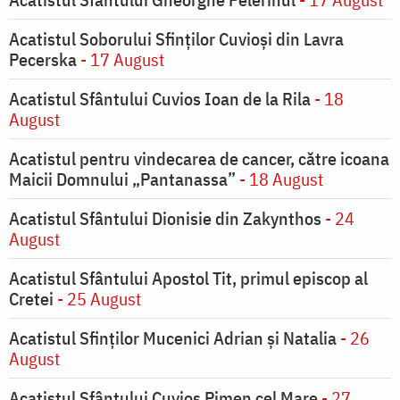
Acatistul Soborului Sfinților Cuvioși din Lavra
Pecerska
- 17 August
Acatistul Sfântului Cuvios Ioan de la Rila
- 18
August
Acatistul pentru vindecarea de cancer, către icoana
Maicii Domnului „Pantanassa”
- 18 August
Acatistul Sfântului Dionisie din Zakynthos
- 24
August
Acatistul Sfântului Apostol Tit, primul episcop al
Cretei
- 25 August
Acatistul Sfinților Mucenici Adrian și Natalia
- 26
August
Acatistul Sfântului Cuvios Pimen cel Mare
- 27