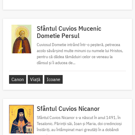
Sfântul Cuvios Mucenic
Dometie Persul
Cuviosul Dometie intrând într-o peșteră, petrecea
acolo săvârșind multe minuni cu numele lui Hristos,
pentru că dădea tămăduiri celor ce veneau la
dânsul și îi aducea de...
Canon
Viață
Icoane
Sfântul Cuvios Nicanor
Sfântul Cuvios Nicanor s-a născut în anul 1491, în
Tesalonic. Părinții săi, Ioan și Maria, doi credincioși
înstăriți, au întâmpinat mari greutăți în a dobândi