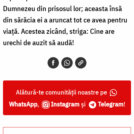
Dumnezeu din prisosul lor; aceasta însă
din sărăcia ei a aruncat tot ce avea pentru
viață. Acestea zicând, striga: Cine are
urechi de auzit să audă!
Alătură-te comunității noastre pe
WhatsApp
,
Instagram
și
Telegram
!