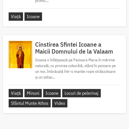
prunci....
Viață
Icoane
Cinstirea Sfintei Icoane a
Maicii Domnului de la Valaam
Icoana o înfățișează pe Fecioara Maria în mărime
naturală, cu privirea coborâtă, stând în picioare pe
un nor, îmbrăcată într-o mantie roșie strălucitoare
și un stihar...
Viață
Minuni
Icoane
Locuri de pelerinaj
Sfântul Munte Athos
Video