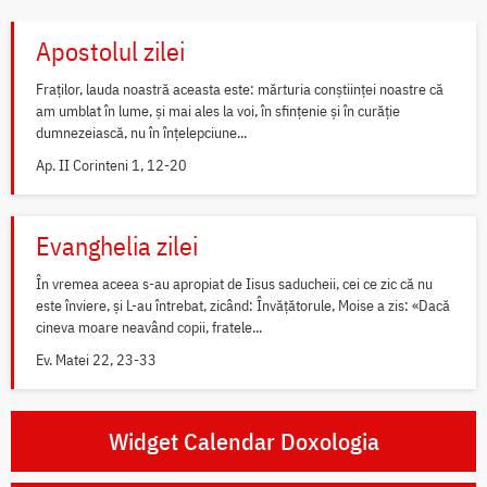
Apostolul zilei
Fraților, lauda noastră aceasta este: mărturia conștiinței noastre că
am umblat în lume, și mai ales la voi, în sfințenie și în curăție
dumnezeiască, nu în înțelepciune...
Ap. II Corinteni 1, 12-20
Evanghelia zilei
În vremea aceea s-au apropiat de Iisus saducheii, cei ce zic că nu
este înviere, și L-au întrebat, zicând: Învățătorule, Moise a zis: «Dacă
cineva moare neavând copii, fratele...
Ev. Matei 22, 23-33
Widget Calendar Doxologia