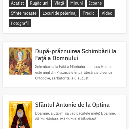
Acatist
Rugăciuni
Viață
Minuni
Icoane
Sfinte moaște
Locuri de pelerinaj
Predici
Video
Fotografii
După-prăznuirea Schimbării la
Față a Domnului
Schimbarea la Față a Mântuitorului Iisus Hristos
este unul din Praznicele împărătești ale Bisericii
Ortodoxe, sărbătorită la 6 august.
Sfântul Antonie de la Optina
Doamne, ajută-mi să văd păcatele mele; Doamne,
dă-mi răbdare, mărinimie şi blândeţe!