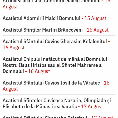
Al doilea acatist al Adormirii Maicii Domnului
- 15
August
Acatistul Adormirii Maicii Domnului
- 15 August
Acatistul Sfinților Martiri Brâncoveni
- 16 August
Acatistul Sfântului Cuvios Gherasim Kefalonitul
-
16 August
Acatistul Chipului nefăcut de mână al Domnului
Nostru Iisus Hristos sau al Sfintei Mahrame a
Domnului
- 16 August
Acatistul Sfântului Cuvios Iosif de la Văratec
- 16
August
Acatistul Sfintelor Cuvioase Nazaria, Olimpiada și
Elisabeta de la Mănăstirea Varatic
- 17 August
Acatistul Sfântului Gheorghe Pelerinul
- 17 August