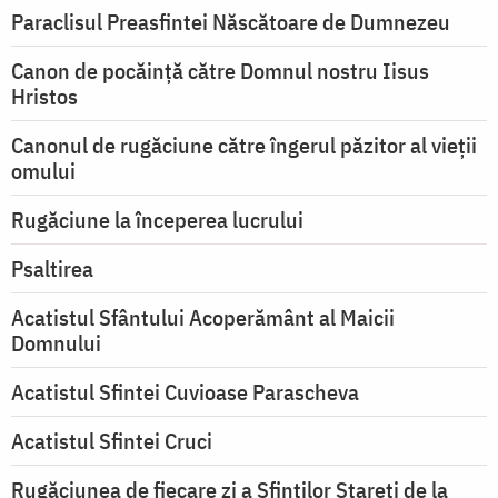
Paraclisul Preasfintei Născătoare de Dumnezeu
Canon de pocăință către Domnul nostru Iisus
Hristos
Canonul de rugăciune către îngerul păzitor al vieții
omului
Rugăciune la începerea lucrului
Psaltirea
Acatistul Sfântului Acoperământ al Maicii
Domnului
Acatistul Sfintei Cuvioase Parascheva
Acatistul Sfintei Cruci
Rugăciunea de fiecare zi a Sfinților Stareți de la