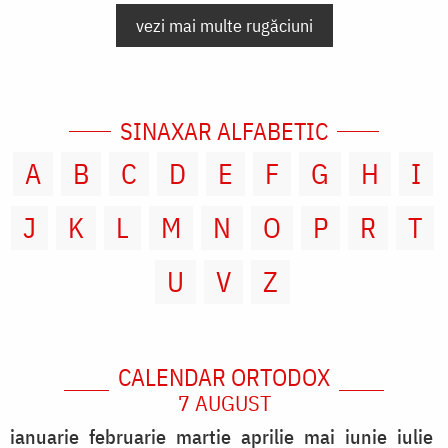
vezi mai multe rugăciuni
SINAXAR ALFABETIC
A
B
C
D
E
F
G
H
I
J
K
L
M
N
O
P
R
T
U
V
Z
CALENDAR ORTODOX
7 AUGUST
ianuarie
februarie
martie
aprilie
mai
iunie
iulie