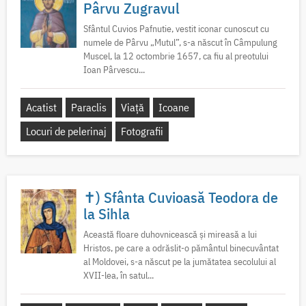
Pârvu Zugravul
Sfântul Cuvios Pafnutie, vestit iconar cunoscut cu
numele de Pârvu „Mutul”, s-a născut în Câmpulung
Muscel, la 12 octombrie 1657, ca fiu al preotului
Ioan Pârvescu...
Acatist
Paraclis
Viață
Icoane
Locuri de pelerinaj
Fotografii
✝) Sfânta Cuvioasă Teodora de
la Sihla
Această floare duhovnicească și mireasă a lui
Hristos, pe care a odrăslit-o pământul binecuvântat
al Moldovei, s-a născut pe la jumătatea secolului al
XVII-lea, în satul...