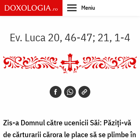
Skip
Meniu
to
main
Main
content
navigation
Ev. Luca 20, 46-47; 21, 1-4
Zis-a Domnul către ucenicii Săi: Păziți-vă
de cărturarii cărora le place să se plimbe în