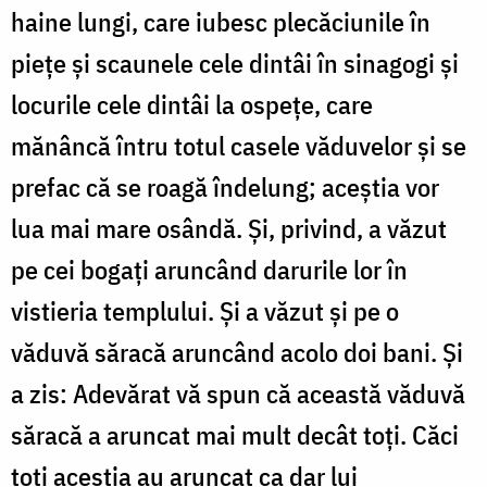
haine lungi, care iubesc plecăciunile în
piețe și scaunele cele dintâi în sinagogi și
locurile cele dintâi la ospețe, care
mănâncă întru totul casele văduvelor și se
prefac că se roagă îndelung; aceștia vor
lua mai mare osândă. Și, privind, a văzut
pe cei bogați aruncând darurile lor în
vistieria templului. Și a văzut și pe o
văduvă săracă aruncând acolo doi bani. Și
a zis: Adevărat vă spun că această văduvă
săracă a aruncat mai mult decât toți. Căci
toți aceștia au aruncat ca dar lui