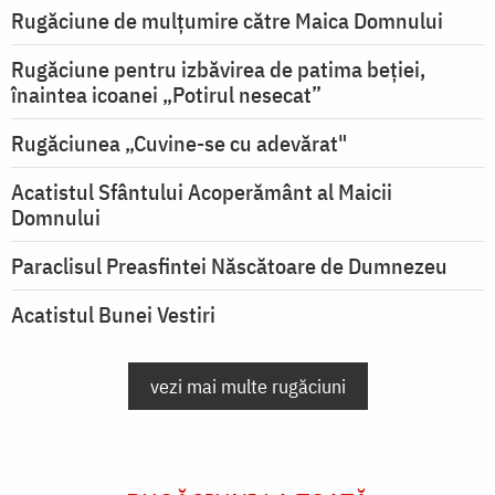
Rugăciune de mulţumire către Maica Domnului
Rugăciune pentru izbăvirea de patima beției,
înaintea icoanei „Potirul nesecat”
Rugăciunea „Cuvine-se cu adevărat"
Acatistul Sfântului Acoperământ al Maicii
Domnului
Paraclisul Preasfintei Născătoare de Dumnezeu
Acatistul Bunei Vestiri
vezi mai multe rugăciuni