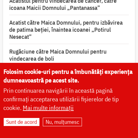
Acatistul pentru vindecarea de cancer, către
icoana Maicii Domnului „Pantanassa”
Acatist către Maica Domnului, pentru izbăvirea
de patima beției, înaintea icoanei „Potirul
Nesecat”
Rugăciune către Maica Domnului pentru
vindecarea de boli
Folosim cookie-uri pentru a îmbunătăți experiența
Acatistul Sfântului Ierarh Spiridon, Episcopul
dumneavoastră pe acest site.
Trimitundei
Prin continuarea navigării în această pagină
Acatistul Sfântului Mucenic Efrem cel Nou
confirmați acceptarea utilizării fișierelor de tip
cookie.
Mai multe informații
Acatistul Sfântului Ierarh Nectarie de la Eghina
Sunt de acord
Nu, mulțumesc
Acatistul Sfântului Ioan Rusul