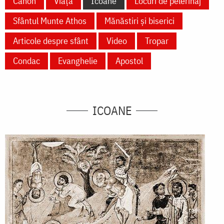
Canon
Viață
Icoane
Locuri de pelerinaj
Sfântul Munte Athos
Mănăstiri și biserici
Articole despre sfânt
Video
Tropar
Condac
Evanghelie
Apostol
ICOANE