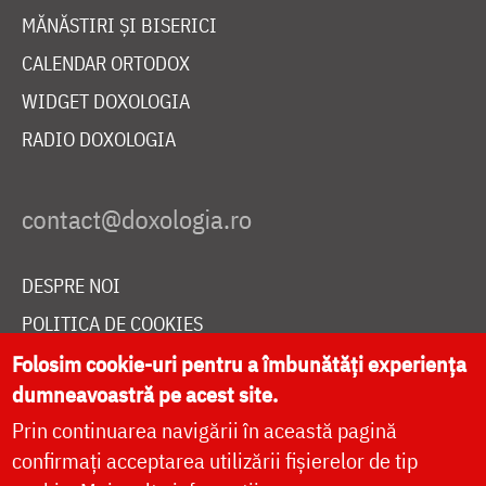
MĂNĂSTIRI ȘI BISERICI
CALENDAR ORTODOX
WIDGET DOXOLOGIA
RADIO DOXOLOGIA
DESPRE NOI
POLITICA DE COOKIES
DONEAZĂ ONLINE PENTRU CATEDRALA NAȚIONALĂ
Folosim cookie-uri pentru a îmbunătăți experiența
dumneavoastră pe acest site.
Prin continuarea navigării în această pagină
LIVE
confirmați acceptarea utilizării fișierelor de tip