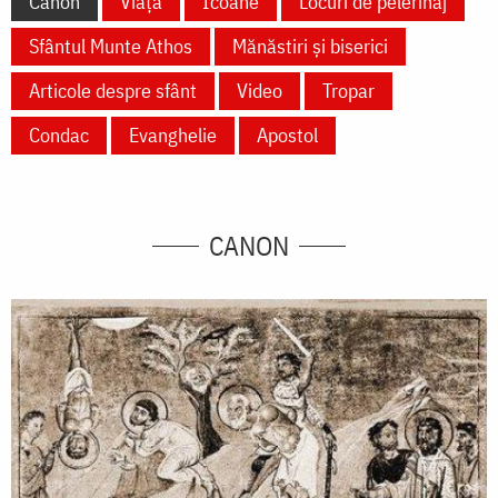
Canon
Viață
Icoane
Locuri de pelerinaj
Sfântul Munte Athos
Mănăstiri și biserici
Articole despre sfânt
Video
Tropar
Condac
Evanghelie
Apostol
CANON