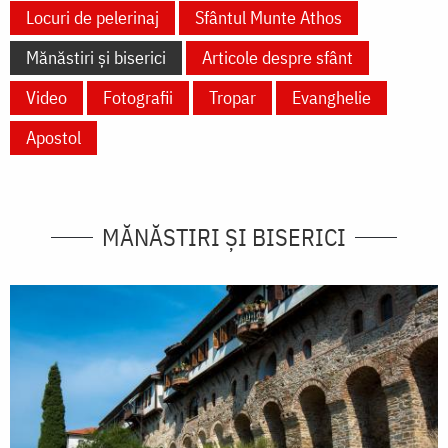
Locuri de pelerinaj
Sfântul Munte Athos
Mănăstiri și biserici
Articole despre sfânt
Video
Fotografii
Tropar
Evanghelie
Apostol
MĂNĂSTIRI ȘI BISERICI