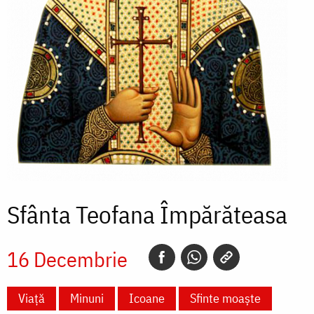
Sfânta Teofana Împărăteasa
16 Decembrie
Viață
Minuni
Icoane
Sfinte moaște