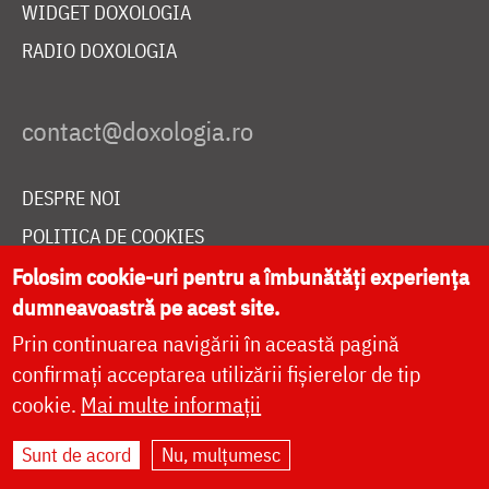
WIDGET DOXOLOGIA
RADIO DOXOLOGIA
DESPRE NOI
POLITICA DE COOKIES
DONEAZĂ ONLINE PENTRU CATEDRALA NAȚIONALĂ
Folosim cookie-uri pentru a îmbunătăți experiența
dumneavoastră pe acest site.
Prin continuarea navigării în această pagină
LIVE
confirmați acceptarea utilizării fișierelor de tip
cookie.
Mai multe informații
Sunt de acord
Nu, mulțumesc
Site dezvoltat de
DOXOLOGIA MEDIA
,