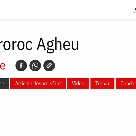
Proroc Agheu
e
ne
Articole despre sfânt
Video
Tropar
Conda