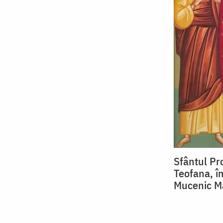
Sfântul Pr
Teofana, î
Mucenic M