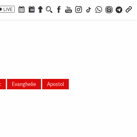
LIVE
08
c
Evanghelie
Apostol