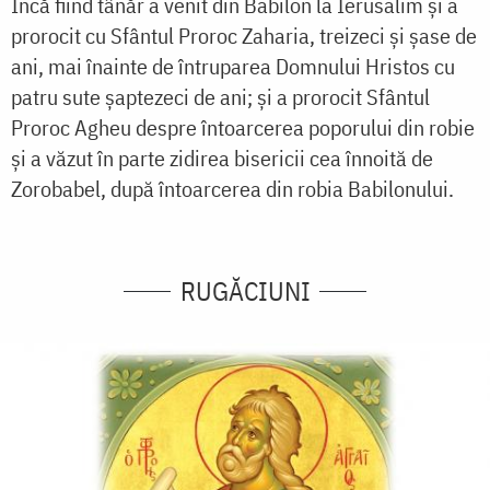
Încă fiind tânăr a venit din Babilon la Ierusalim și a
prorocit cu Sfântul Proroc Zaharia, treizeci și șase de
ani, mai înainte de întruparea Domnului Hristos cu
patru sute șaptezeci de ani; și a prorocit Sfântul
Proroc Agheu despre întoarcerea poporului din robie
și a văzut în parte zidirea bisericii cea înnoită de
Zorobabel, după întoarcerea din robia Babilonului.
RUGĂCIUNI