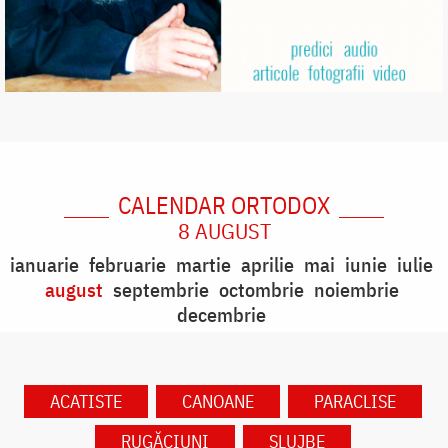
CALENDAR ORTODOX
8 AUGUST
ianuarie
februarie
martie
aprilie
mai
iunie
iulie
august
septembrie
octombrie
noiembrie
decembrie
ACATISTE
CANOANE
PARACLISE
RUGĂCIUNI
SLUJBE