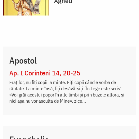
Agheu
Apostol
Ap. I Corinteni 14, 20-25
Fraților, nu fiți copii la minte. Fiți copii când e vorba de
răutate. La minte însă, fiți desăvârșiți. În Lege este scris:
«Voi grăi acestui popor în alte limbi și prin buzele altora, și
nici așa nu vor asculta de Mine», zice...