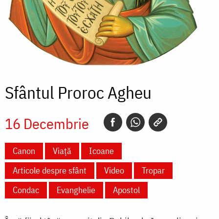
Sfântul Proroc Agheu
16 Decembrie
Canon
Viață
Icoane
Articole despre sfânt
Video
Tropar
Condac
Evanghelie
Apostol