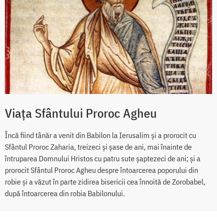
Viața Sfântului Proroc Agheu
Încă fiind tânăr a venit din Babilon la Ierusalim și a prorocit cu
Sfântul Proroc Zaharia, treizeci și șase de ani, mai înainte de
întruparea Domnului Hristos cu patru sute șaptezeci de ani; și a
prorocit Sfântul Proroc Agheu despre întoarcerea poporului din
robie și a văzut în parte zidirea bisericii cea înnoită de Zorobabel,
după întoarcerea din robia Babilonului.