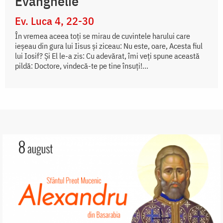
Evanghelie
Ev. Luca 4, 22-30
În vremea aceea toți se mirau de cuvintele harului care
ieșeau din gura lui Iisus și ziceau: Nu este, oare, Acesta fiul
lui Iosif? Și El le-a zis: Cu adevărat, îmi veți spune această
pildă: Doctore, vindecă-te pe tine însuți!...