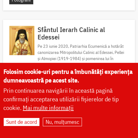
Sfântul Ierarh Calinic al
Edessei
Pe 23 iunie 2020, Patriarhia Ecumenică a hotărât
canonizarea Mitropolitului Calinic al Edessei, Pellei
și Almopiei (1919-1984) și pomenirea lui în
fiecare an la data de...
Folosim cookie-uri pentru a îmbunătăți experiența
dumneavoastră pe acest site.
Acatist
Paraclis
Viață
Icoane
Prin continuarea navigării în această pagină
Locuri de pelerinaj
Fotografii
confirmați acceptarea utilizării fișierelor de tip
cookie.
Mai multe informații
Sfântul Ierarh Emilian
Sunt de acord
Nu, mulțumesc
Mărturisitorul, Episcopul
Cizicului