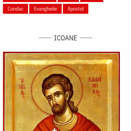
Condac
Evanghelie
Apostol
ICOANE