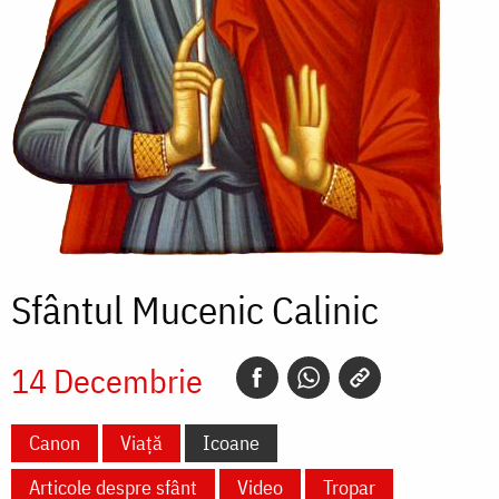
Sfântul Mucenic Calinic
14 Decembrie
Canon
Viață
Icoane
Articole despre sfânt
Video
Tropar