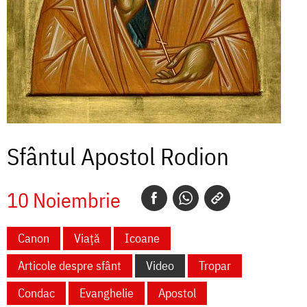
Sfântul Apostol Rodion
10 Noiembrie
Canon
Viață
Icoane
Articole despre sfânt
Video
Tropar
Condac
Evanghelie
Apostol