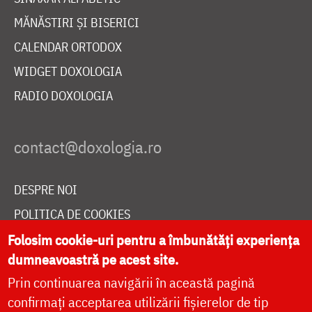
MĂNĂSTIRI ȘI BISERICI
CALENDAR ORTODOX
WIDGET DOXOLOGIA
RADIO DOXOLOGIA
DESPRE NOI
POLITICA DE COOKIES
DONEAZĂ ONLINE PENTRU CATEDRALA NAȚIONALĂ
Folosim cookie-uri pentru a îmbunătăți experiența
dumneavoastră pe acest site.
Prin continuarea navigării în această pagină
LIVE
confirmați acceptarea utilizării fișierelor de tip