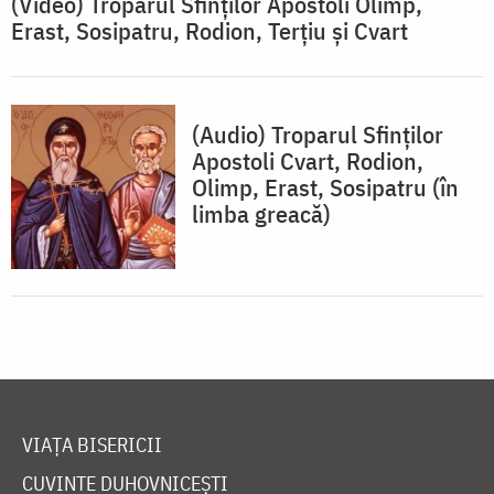
(Video) Troparul Sfinților Apostoli Olimp,
Erast, Sosipatru, Rodion, Terțiu și Cvart
(Audio) Troparul Sfinților
Apostoli Cvart, Rodion,
Olimp, Erast, Sosipatru (în
limba greacă)
VIAȚA BISERICII
CUVINTE DUHOVNICEȘTI