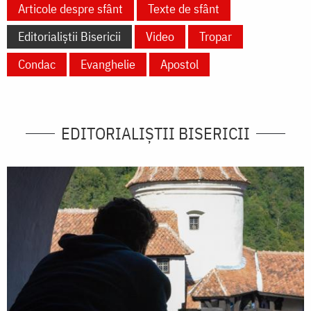
Articole despre sfânt
Texte de sfânt
Editorialiștii Bisericii
Video
Tropar
Condac
Evanghelie
Apostol
EDITORIALIȘTII BISERICII