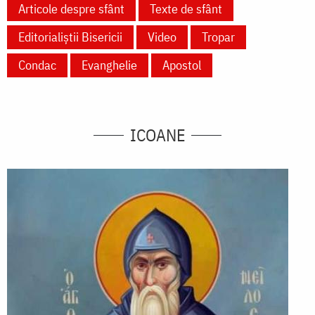
Articole despre sfânt
Texte de sfânt
Editorialiștii Bisericii
Video
Tropar
Condac
Evanghelie
Apostol
ICOANE