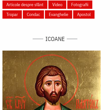
Articole despre sfânt
Video
Fotografii
Tropar
Condac
Evanghelie
Apostol
ICOANE