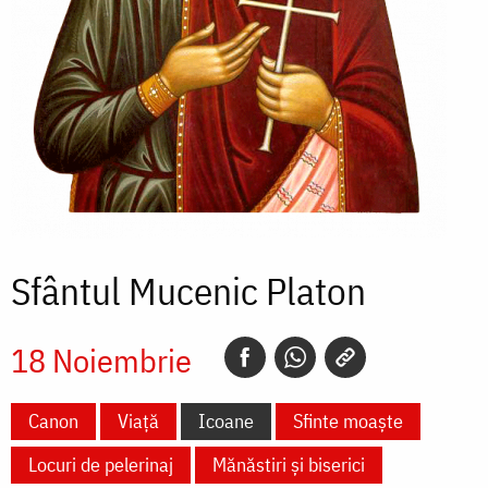
Sfântul Mucenic Platon
18 Noiembrie
Canon
Viață
Icoane
Sfinte moaște
Locuri de pelerinaj
Mănăstiri și biserici