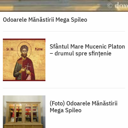
Odoarele Mănăstirii Mega Spileo
Sfântul Mare Mucenic Platon
– drumul spre sfințenie
(Foto) Odoarele Mănăstirii
Mega Spileo