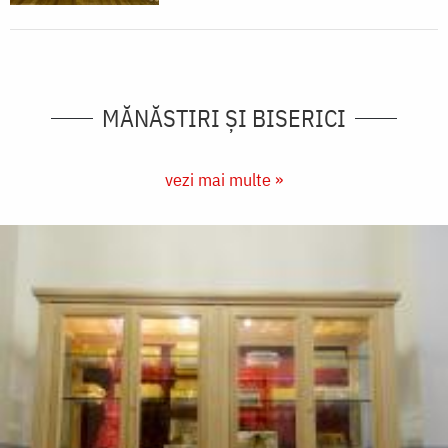
MĂNĂSTIRI ȘI BISERICI
vezi mai multe »