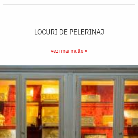
LOCURI DE PELERINAJ
vezi mai multe »