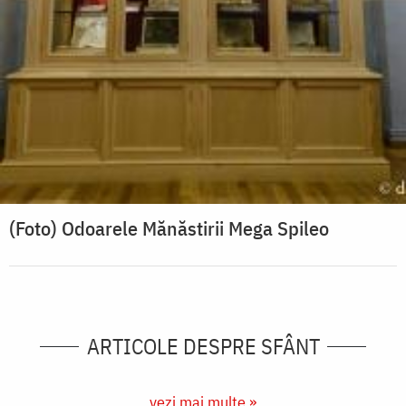
(Foto) Odoarele Mănăstirii Mega Spileo
ARTICOLE DESPRE SFÂNT
vezi mai multe »