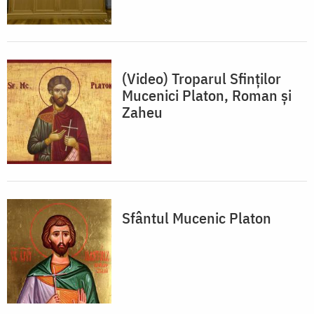
(Video) Troparul Sfinților
Mucenici Platon, Roman și
Zaheu
Sfântul Mucenic Platon