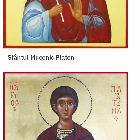
Sfântul Mucenic Platon