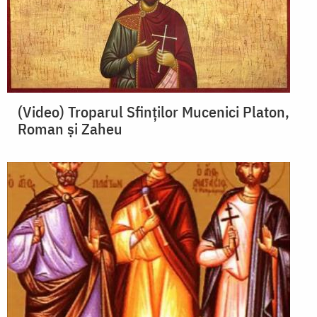
(Video) Troparul Sfinților Mucenici Platon,
Roman și Zaheu