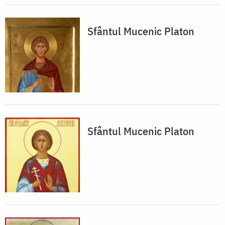
Sfântul Mucenic Platon
Sfântul Mucenic Platon