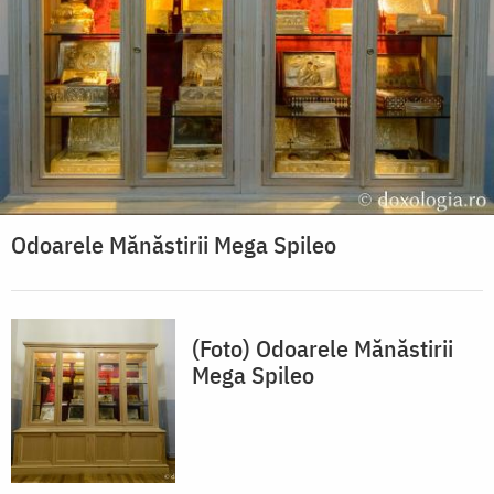
Odoarele Mănăstirii Mega Spileo
(Foto) Odoarele Mănăstirii
Mega Spileo