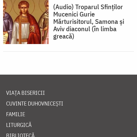
(Audio) Troparul Sfinților
Mucenici Gurie
Mărturisitorul, Samona și
Aviv diaconul (în limba
greacă)
VIAȚA BISERICII
CUVINTE DUHOVNICEȘTI
FAMILIE
LITURGICĂ
BIBLIOTECĂ