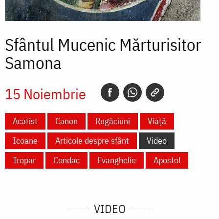
Sfântul Mucenic Mărturisitor
Samona
15 Noiembrie
Acatist
Canon
Rugăciuni
Viață
Icoane
Articole despre sfânt
Video
Tropar
Condac
Evanghelie
Apostol
VIDEO