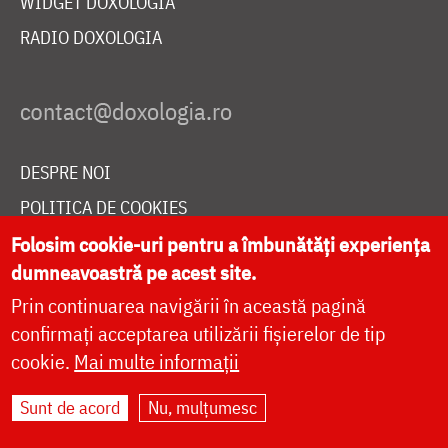
WIDGET DOXOLOGIA
RADIO DOXOLOGIA
DESPRE NOI
POLITICA DE COOKIES
DONEAZĂ ONLINE PENTRU CATEDRALA NAȚIONALĂ
Folosim cookie-uri pentru a îmbunătăți experiența
dumneavoastră pe acest site.
Prin continuarea navigării în această pagină
LIVE
confirmați acceptarea utilizării fișierelor de tip
cookie.
Mai multe informații
Sunt de acord
Nu, mulțumesc
Site dezvoltat de
DOXOLOGIA MEDIA
,
Arhiepiscopia Iașilor | ©
doxologia.ro