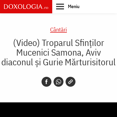
Skip
Meniu
to
main
Main
content
navigation
Cântări
(Video) Troparul Sfinților
Mucenici Samona, Aviv
diaconul și Gurie Mărturisitorul