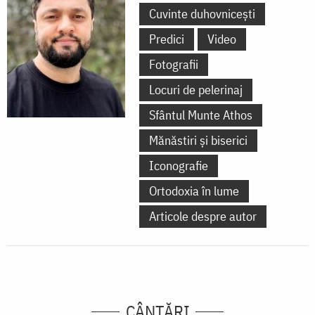
Cuvinte duhovnicești
Predici
Video
Fotografii
Locuri de pelerinaj
Sfântul Munte Athos
Mănăstiri și biserici
Iconografie
Ortodoxia în lume
Articole despre autor
CÂNTĂRI