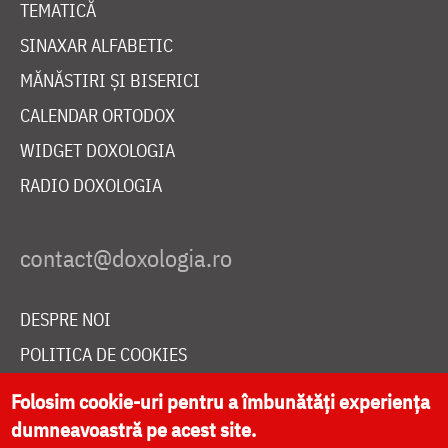
TEMATICĂ
SINAXAR ALFABETIC
MĂNĂSTIRI ȘI BISERICI
CALENDAR ORTODOX
WIDGET DOXOLOGIA
RADIO DOXOLOGIA
DESPRE NOI
POLITICA DE COOKIES
DONEAZĂ ONLINE PENTRU CATEDRALA NAȚIONALĂ
Folosim cookie-uri pentru a îmbunătăți experiența
dumneavoastră pe acest site.