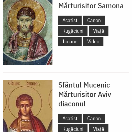
Mărturisitor Samona
Acatist
Canon
Rugăciuni
Viață
Icoane
Video
Sfântul Mucenic
Mărturisitor Aviv
diaconul
Acatist
Canon
Rugăciuni
Viață