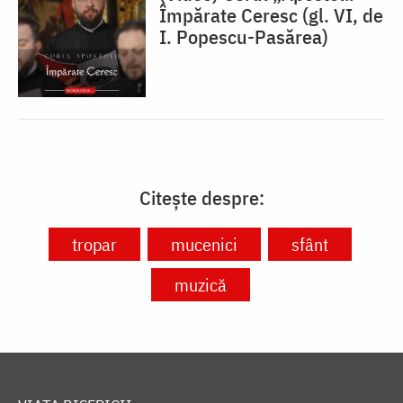
⁠Împărate Ceresc (gl. VI, de
I. Popescu-Pasărea)
Citește despre:
tropar
mucenici
sfânt
muzică