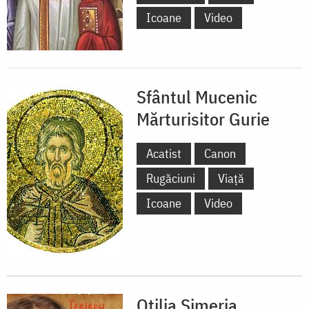
Icoane
Video
Sfântul Mucenic
Mărturisitor Gurie
Acatist
Canon
Rugăciuni
Viață
Icoane
Video
Otilia Simeria