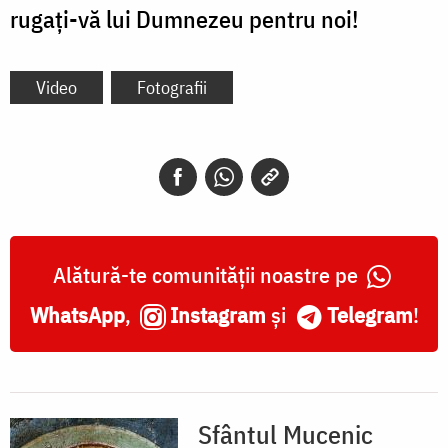
rugați-vă lui Dumnezeu pentru noi!
Video
Fotografii
Alătură-te comunității noastre pe
WhatsApp
,
Instagram
și
Telegram
!
Sfântul Mucenic