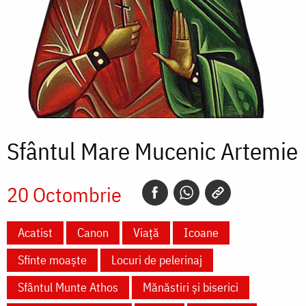
Sfântul Mare Mucenic Artemie
20 Octombrie
Acatist
Canon
Viață
Icoane
Sfinte moaște
Locuri de pelerinaj
Sfântul Munte Athos
Mănăstiri și biserici