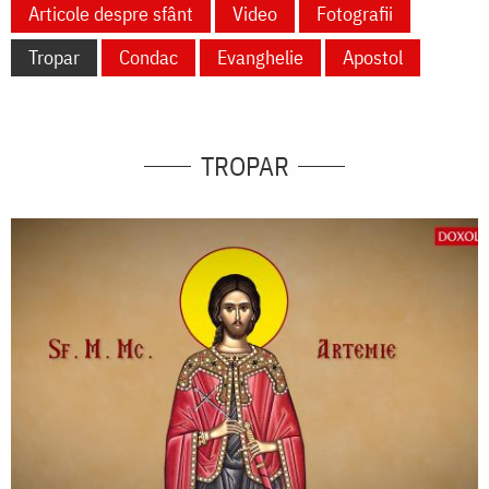
Articole despre sfânt
Video
Fotografii
Tropar
Condac
Evanghelie
Apostol
TROPAR