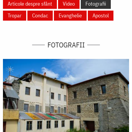
Articole despre sfânt
Video
Fotografii
Tropar
Condac
Evanghelie
Apostol
FOTOGRAFII