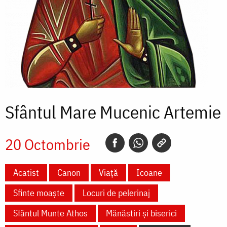
Sfântul Mare Mucenic Artemie
20 Octombrie
Acatist
Canon
Viață
Icoane
Sfinte moaște
Locuri de pelerinaj
Sfântul Munte Athos
Mănăstiri și biserici