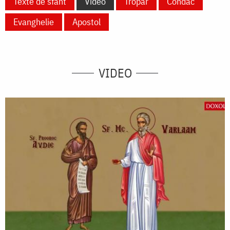
Texte de sfânt
Video
Tropar
Condac
Evanghelie
Apostol
VIDEO