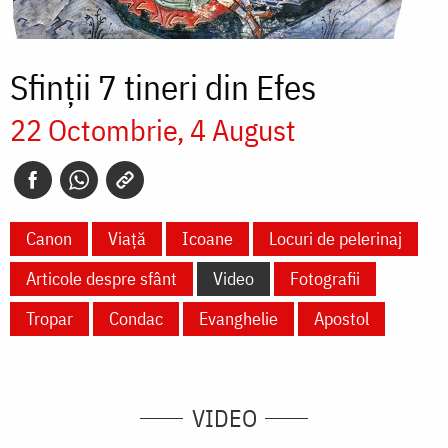
Sfinții 7 tineri din Efes
22 Octombrie
4 August
Canon
Viață
Icoane
Locuri de pelerinaj
Articole despre sfânt
Video
Fotografii
Tropar
Condac
Evanghelie
Apostol
VIDEO