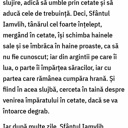
slujire, adică să umble prin cetate și să
aducă cele de trebuință. Deci, Sfântul
Iamvlih, tânărul cel foarte înțelept,
mergând în cetate, își schimba hainele
sale și se îmbrăca în haine proaste, ca să
nu fie cunoscut; iar din argintii pe care îi
lua, o parte îi împărțea săracilor, iar cu
partea care rămânea cumpăra hrană. Și
fiind în acea slujbă, cerceta în taină despre
venirea împăratului în cetate, dacă se va
întoarce degrab.
Iar după multe zile, Sfântul Iamvlih