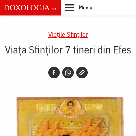
Skip
Meniu
to
main
Main
content
navigation
Vieţile Sfinţilor
Viața Sfinților 7 tineri din Efes