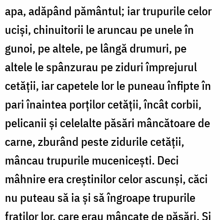
apa, adăpând pământul; iar trupurile celor
uciși, chinuitorii le aruncau pe unele în
gunoi, pe altele, pe lângă drumuri, pe
altele le spânzurau pe ziduri împrejurul
cetății, iar capetele lor le puneau înfipte în
pari înaintea porților cetății, încât corbii,
pelicanii și celelalte păsări mâncătoare de
carne, zburând peste zidurile cetății,
mâncau trupurile mucenicești. Deci
mâhnire era creștinilor celor ascunși, căci
nu puteau să ia și să îngroape trupurile
fraților lor, care erau mâncate de păsări. Și