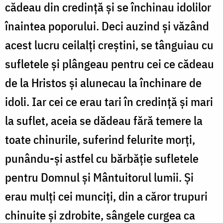
cădeau din credință și se închinau idolilor
înaintea poporului. Deci auzind și văzând
acest lucru ceilalți creștini, se tânguiau cu
sufletele și plângeau pentru cei ce cădeau
de la Hristos și alunecau la închinare de
idoli. Iar cei ce erau tari în credință și mari
la suflet, aceia se dădeau fără temere la
toate chinurile, suferind felurite morți,
punându-și astfel cu bărbăție sufletele
pentru Domnul și Mântuitorul lumii. Și
erau mulți cei munciți, din a căror trupuri
chinuite și zdrobite, sângele curgea ca