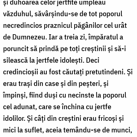
și duhoarea celor jertfite umpleau
văzduhul, săvârșindu-se de tot poporul
necredincios praznicul păgânilor cel urât
de Dumnezeu. Iar a treia zi, împăratul a
poruncit să prindă pe toți creștinii și să-i
silească la jertfele idolești. Deci
credincioșii au fost căutați pretutindeni. Și
erau trași din case și din peșteri, și
împinși, fiind duși cu necinste la poporul
cel adunat, care se închina cu jertfe
idolilor. Și câți din creștini erau fricoși și
mici la suflet, aceia temându-se de munci,