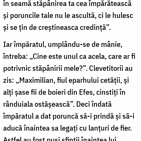
în seamă stăpânirea ta cea împărătească
și poruncile tale nu le ascultă, ci le hulesc
și se țin de creștineasca credință”.
Iar împăratul, umplându-se de mânie,
întreba: „Cine este unul ca acela, care ar fi
potrivnic stăpânirii mele?”. Clevetitorii au
zis: „Maximilian, fiul eparhului cetății, și
alți șase fii de boieri din Efes, cinstiți în
rânduiala ostășească”. Deci îndată
împăratul a dat poruncă să-i prindă și să-i
aducă înaintea sa legați cu lanțuri de fier.
Astfel au fost puși sfinții înaintea lui,