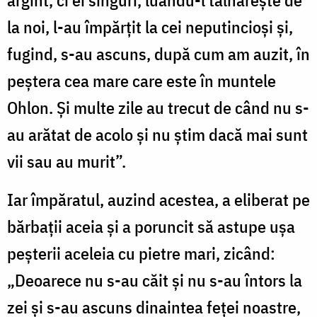
argint, ci ei singuri, luându-l tâlhărește de
la noi, l-au împărțit la cei neputincioși și,
fugind, s-au ascuns, după cum am auzit, în
peștera cea mare care este în muntele
Ohlon. Și multe zile au trecut de când nu s-
au arătat de acolo și nu știm dacă mai sunt
vii sau au murit”.
Iar împăratul, auzind acestea, a eliberat pe
bărbații aceia și a poruncit să astupe ușa
peșterii aceleia cu pietre mari, zicând:
„Deoarece nu s-au căit și nu s-au întors la
zei și s-au ascuns dinaintea feței noastre,