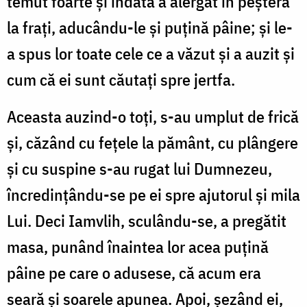
temut foarte și îndată a alergat în peșteră
la frați, aducându-le și puțină pâine; și le-
a spus lor toate cele ce a văzut și a auzit și
cum că ei sunt căutați spre jertfa.
Aceasta auzind-o toți, s-au umplut de frică
și, căzând cu fețele la pământ, cu plângere
și cu suspine s-au rugat lui Dumnezeu,
încredințându-se pe ei spre ajutorul și mila
Lui. Deci Iamvlih, sculându-se, a pregătit
masa, punând înaintea lor acea puțină
pâine pe care o adusese, că acum era
seară și soarele apunea. Apoi, șezând ei,