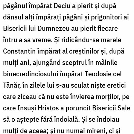
păgânul împărat Deciu a pierit și după
dânsul alți împărați păgâni și prigonitori ai
Bisericii lui Dumnezeu au pierit fiecare
întru a sa vreme. Și ridicându-se marele
Constantin împărat al creștinilor și, după
mulți ani, ajungând sceptrul în mâinile
binecredinciosului împărat Teodosie cel
Tânăr, în zilele lui s-au sculat niște eretici
care ziceau că nu este învierea morților, pe
care Insuși Hristos a poruncit Bisericii Sale
să o aștepte fără îndoială. Și se îndoiau
mulți de aceea; și nu numai mireni, ci și