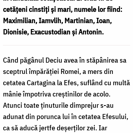
din
cetățeni cinstiți și mari, numele lor fiind:
Efes
Maximilian, Iamvlih, Martinian, Ioan,
Dionisie, Exacustodian și Antonin.
Când păgânul Deciu avea în stăpânirea sa
sceptrul împărăției Romei, a mers din
cetatea Cartagina la Efes, suflând cu multă
mânie împotriva creștinilor de acolo.
Atunci toate ținuturile dimprejur s-au
adunat din porunca lui în cetatea Efesului,
ca să aducă jertfe deșerților zei. Iar