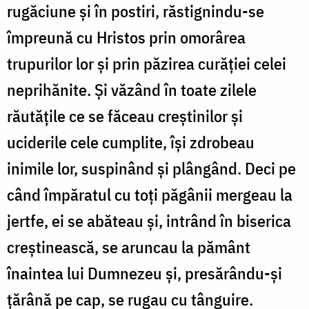
rugăciune și în postiri, răstignindu-se
împreună cu Hristos prin omorârea
trupurilor lor și prin păzirea curăției celei
neprihănite. Și văzând în toate zilele
răutățile ce se făceau creștinilor și
uciderile cele cumplite, își zdrobeau
inimile lor, suspinând și plângând. Deci pe
când împăratul cu toți păgânii mergeau la
jertfe, ei se abăteau și, intrând în biserica
creștinească, se aruncau la pământ
înaintea lui Dumnezeu și, presărându-și
țărână pe cap, se rugau cu tânguire.