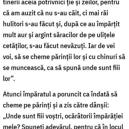
tinerii aceia potrivnici ție și zeilor, pentru
că am auzit că nu s-au căit, ci mai răi
hulitori s-au făcut și, după ce au împărțit
mult aur și argint săracilor de pe ulițele
cetăților, s-au făcut nevăzuți. Iar de vei
voi, să se cheme părinții lor și cu chinuri să
se muncească, ca să spună unde sunt fiii
lor”.
Atunci împăratul a poruncit ca îndată să
cheme pe părinți și a zis către dânșii:
„Unde sunt fiii voștri, ocărâtorii împărăției
mele? Spuneți adevărul, pentru că în locul