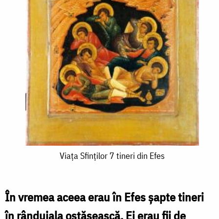
Viața
Viața Sfinților 7 tineri din Efes
Sfinților
7
În vremea aceea erau în Efes șapte tineri
tineri
în rânduiala ostășească. Ei erau fii de