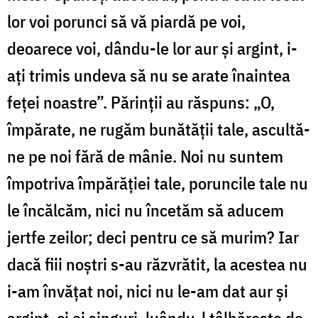
lor voi porunci să vă piardă pe voi,
deoarece voi, dându-le lor aur și argint, i-
ați trimis undeva să nu se arate înaintea
feței noastre”. Părinții au răspuns: „O,
împărate, ne rugăm bunătății tale, ascultă-
ne pe noi fără de mânie. Noi nu suntem
împotriva împărăției tale, poruncile tale nu
le încălcăm, nici nu încetăm să aducem
jertfe zeilor; deci pentru ce să murim? Iar
dacă fiii noștri s-au răzvrătit, la acestea nu
i-am învățat noi, nici nu le-am dat aur și