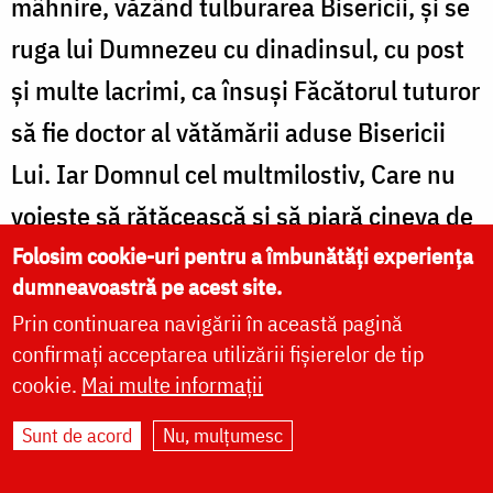
mâhnire, văzând tulburarea Bisericii, și se
ruga lui Dumnezeu cu dinadinsul, cu post
și multe lacrimi, ca însuși Făcătorul tuturor
să fie doctor al vătămării aduse Bisericii
Lui. Iar Domnul cel multmilostiv, Care nu
voiește să rătăcească și să piară cineva de
la credința cea adevărată, a auzit
Folosim cookie-uri pentru a îmbunătăți experiența
dumneavoastră pe acest site.
rugăciunea împăratului și suspinele cu
Prin continuarea navigării în această pagină
lacrimi ale credincioșilor celor mulți și a
confirmați acceptarea utilizării fișierelor de tip
descoperit tuturor la arătare taina cea
cookie.
Mai multe informații
așteptată a învierii morților și a vieții
Sunt de acord
Nu, mulțumesc
veșnice. Insă aceasta a descoperit-o în