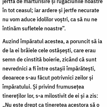
jertfă de mărturisire și rugăciunile noastre
în tot ceasul; iar ardere și jertfe necurate
nu vom aduce idolilor voștri, ca să nu ne
întinăm sufletele noastre”.
Auzind împăratul acestea, a poruncit să ia
de la ei brâiele cele ostășești, care erau
semn de cinstită boierie, zicând că sunt
nevrednici a fi între ostașii împărătești,
deoarece s-au făcut potrivnici zeilor și
împăratului. Și privind frumusețea
tinereților lor, s-a milostivit de ei și a zis:
„Nu este drept ca tinerețea acestora să o