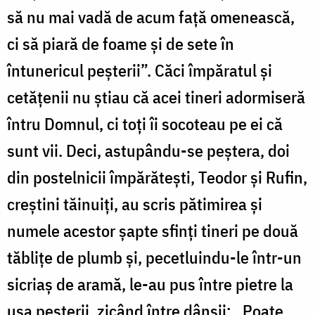
să nu mai vadă de acum față omenească,
ci să piară de foame și de sete în
întunericul peșterii”. Căci împăratul și
cetățenii nu știau că acei tineri adormiseră
întru Domnul, ci toți îi socoteau pe ei că
sunt vii. Deci, astupându-se peștera, doi
din postelnicii împărătești, Teodor și Rufin,
creștini tăinuiți, au scris pătimirea și
numele acestor șapte sfinți tineri pe două
tăblițe de plumb și, pecetluindu-le într-un
sicriaș de aramă, le-au pus între pietre la
ușa peșterii, zicând între dânșii: „Poate