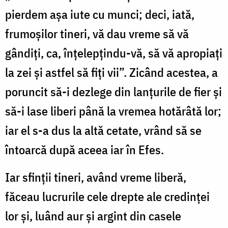
pierdem așa iute cu munci; deci, iată,
frumoșilor tineri, vă dau vreme să vă
gândiți, ca, înțelepțindu-vă, să vă apropiați
la zei și astfel să fiți vii”. Zicând acestea, a
poruncit să-i dezlege din lanțurile de fier și
să-i lase liberi până la vremea hotărâtă lor;
iar el s-a dus la altă cetate, vrând să se
întoarcă după aceea iar în Efes.
Iar sfinții tineri, având vreme liberă,
făceau lucrurile cele drepte ale credinței
lor și, luând aur și argint din casele