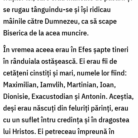
se rugau tânguindu-se și își ridicau
mâinile către Dumnezeu, ca să scape
Biserica de la acea muncire.
În vremea aceea erau în Efes șapte tineri
în rânduiala ostășească. Ei erau fii de
cetățeni cinstiți și mari, numele lor fiind:
Maximilian, Iamvlih, Martinian, Ioan,
Dionisie, Exacustodian și Antonin. Aceștia,
deși erau născuți din feluriți părinți, erau
cu un suflet întru credința și în dragostea
lui Hristos. Ei petreceau împreună în