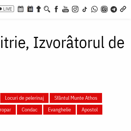
LIVE
08
trie, Izvorâtorul de
Locuri de pelerinaj
Sfântul Munte Athos
ropar
Condac
Evanghelie
Apostol