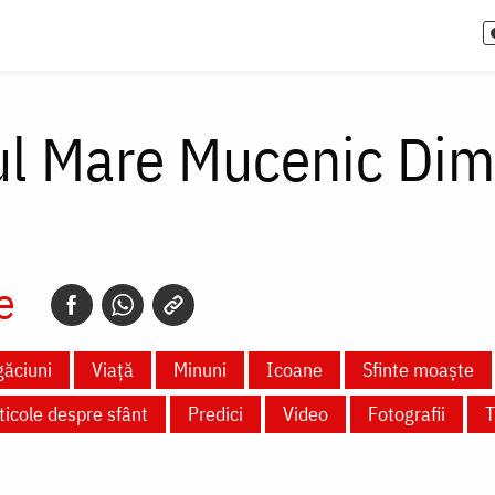
ul Mare Mucenic Dimi
e
ăciuni
Viață
Minuni
Icoane
Sfinte moaște
ticole despre sfânt
Predici
Video
Fotografii
T