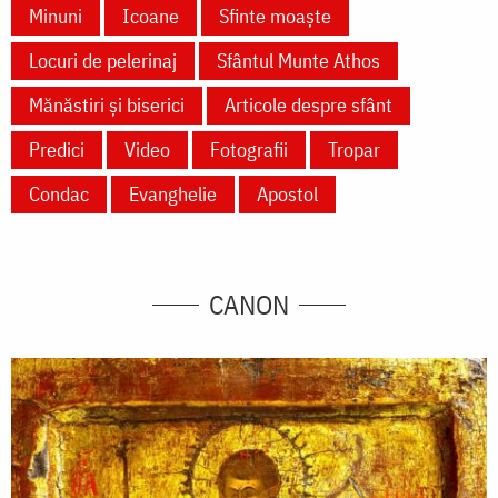
Minuni
Icoane
Sfinte moaște
Locuri de pelerinaj
Sfântul Munte Athos
Mănăstiri și biserici
Articole despre sfânt
Predici
Video
Fotografii
Tropar
Condac
Evanghelie
Apostol
CANON