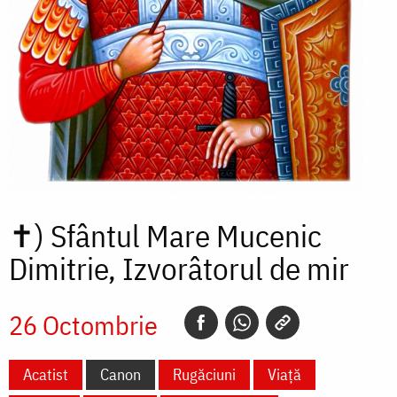
✝)
Sfântul Mare Mucenic
Dimitrie, Izvorâtorul de mir
26 Octombrie
Acatist
Canon
Rugăciuni
Viață