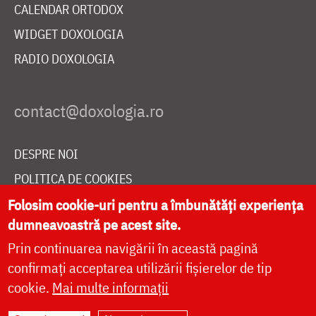
CALENDAR ORTODOX
WIDGET DOXOLOGIA
RADIO DOXOLOGIA
DESPRE NOI
POLITICA DE COOKIES
DONEAZĂ ONLINE PENTRU CATEDRALA NAȚIONALĂ
Folosim cookie-uri pentru a îmbunătăți experiența
dumneavoastră pe acest site.
Prin continuarea navigării în această pagină
LIVE
confirmați acceptarea utilizării fișierelor de tip
cookie.
Mai multe informații