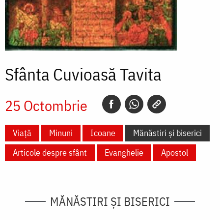
Sfânta Cuvioasă Tavita
25 Octombrie
Viață
Minuni
Icoane
Mănăstiri și biserici
Articole despre sfânt
Evanghelie
Apostol
MĂNĂSTIRI ȘI BISERICI