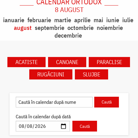
CALENDAR ORTODOX
8 AUGUST
ianuarie
februarie
martie
aprilie
mai
iunie
iulie
august
septembrie
octombrie
noiembrie
decembrie
ACATISTE
CANOANE
PARACLISE
RUGĂCIUNI
SLUJBE
Caută în calendar după dată