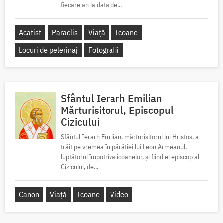
fiecare an la data de...
Acatist
Paraclis
Viață
Icoane
Locuri de pelerinaj
Fotografii
Sfântul Ierarh Emilian
Mărturisitorul, Episcopul
Cizicului
Sfântul Ierarh Emilian, mărturisitorul lui Hristos, a
trăit pe vremea împărăției lui Leon Armeanul,
luptătorul împotriva icoanelor, și fiind el episcop al
Cizicului, de...
Canon
Viață
Icoane
Video