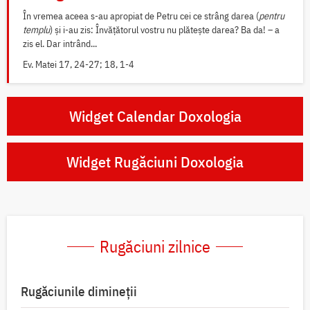
În vremea aceea s-au apropiat de Petru cei ce strâng darea (
pentru
templu
) și i-au zis: Învățătorul vostru nu plătește darea? Ba da! – a
zis el. Dar intrând...
Ev. Matei 17, 24-27; 18, 1-4
Widget Calendar Doxologia
Widget Rugăciuni Doxologia
Rugăciuni zilnice
Rugăciunile dimineții