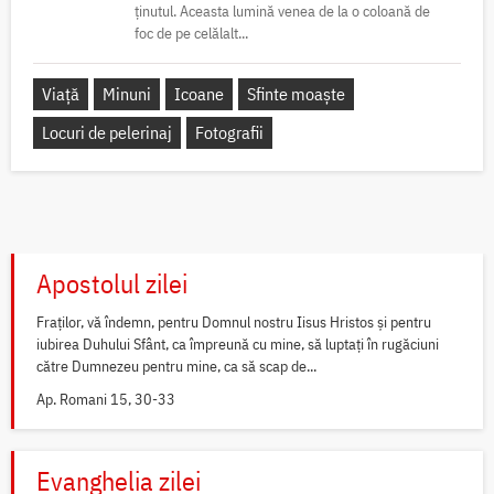
ținutul. Aceasta lumină venea de la o coloană de
foc de pe celălalt...
Viață
Minuni
Icoane
Sfinte moaște
Locuri de pelerinaj
Fotografii
Apostolul zilei
Fraților, vă îndemn, pentru Domnul nostru Iisus Hristos și pentru
iubirea Duhului Sfânt, ca împreună cu mine, să luptați în rugăciuni
către Dumnezeu pentru mine, ca să scap de...
Ap. Romani 15, 30-33
Evanghelia zilei