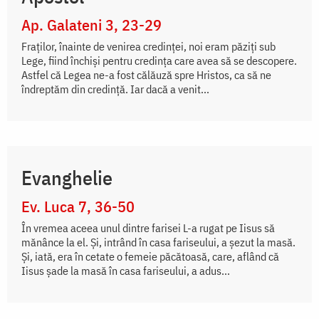
Ap. Galateni 3, 23-29
Fraţilor, înainte de venirea credinţei, noi eram păziţi sub
Lege, fiind închişi pentru credinţa care avea să se descopere.
Astfel că Legea ne-a fost călăuză spre Hristos, ca să ne
îndreptăm din credinţă. Iar dacă a venit...
Evanghelie
Ev. Luca 7, 36-50
În vremea aceea unul dintre farisei L-a rugat pe Iisus să
mănânce la el. Și, intrând în casa fariseului, a șezut la masă.
Și, iată, era în cetate o femeie păcătoasă, care, aflând că
Iisus șade la masă în casa fariseului, a adus...