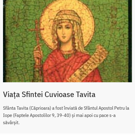
Viața Sfintei Cuvioase Tavita
Sfânta Tavita (Căprioara) a fost înviată de Sfântul Apostol Petru la
Iope (Faptele Apostolilor 9, 39-40) şi mai apoi cu pace s-a
săvârşit.