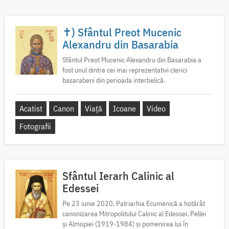
✝) Sfântul Preot Mucenic
Alexandru din Basarabia
Sfântul Preot Mucenic Alexandru din Basarabia a
fost unul dintre cei mai reprezentativi clerici
basarabeni din perioada interbelică.
Acatist
Canon
Viață
Icoane
Video
Fotografii
Sfântul Ierarh Calinic al
Edessei
Pe 23 iunie 2020, Patriarhia Ecumenică a hotărât
canonizarea Mitropolitului Calinic al Edessei, Pellei
și Almopiei (1919-1984) și pomenirea lui în