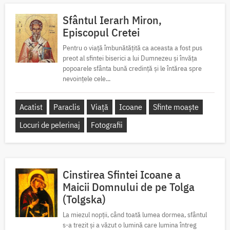
Sfântul Ierarh Miron,
Episcopul Cretei
Pentru o viață îmbunătățită ca aceasta a fost pus
preot al sfintei biserici a lui Dumnezeu și învăța
popoarele sfânta bună credință și le întărea spre
nevoințele cele...
Acatist
Paraclis
Viață
Icoane
Sfinte moaște
Locuri de pelerinaj
Fotografii
Cinstirea Sfintei Icoane a
Maicii Domnului de pe Tolga
(Tolgska)
La miezul nopții, când toată lumea dormea, sfântul
s-a trezit și a văzut o lumină care lumina întreg