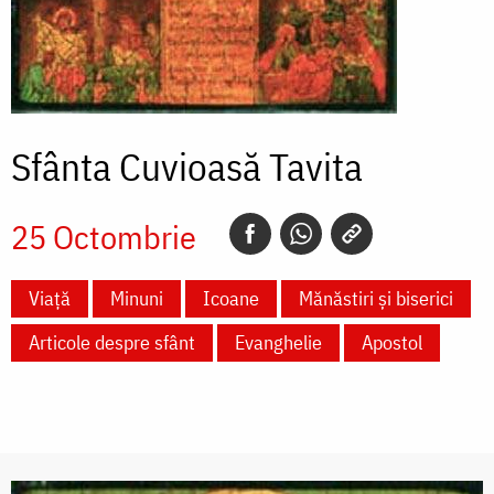
Sfânta Cuvioasă Tavita
25 Octombrie
Viață
Minuni
Icoane
Mănăstiri și biserici
Articole despre sfânt
Evanghelie
Apostol