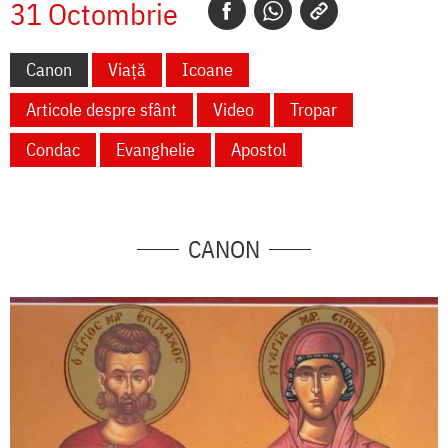
31 Octombrie
Canon
Viață
Icoane
Articole despre sfânt
Video
Tropar
Condac
Evanghelie
Apostol
CANON