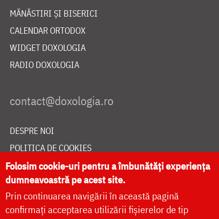
MĂNĂSTIRI ȘI BISERICI
CALENDAR ORTODOX
WIDGET DOXOLOGIA
RADIO DOXOLOGIA
DESPRE NOI
POLITICA DE COOKIES
DONEAZĂ ONLINE PENTRU CATEDRALA NAȚIONALĂ
Folosim cookie-uri pentru a îmbunătăți experiența
dumneavoastră pe acest site.
Prin continuarea navigării în această pagină
LIVE
confirmați acceptarea utilizării fișierelor de tip