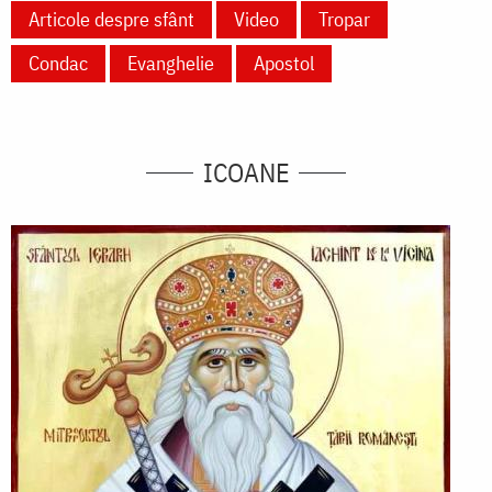
Articole despre sfânt
Video
Tropar
Condac
Evanghelie
Apostol
ICOANE