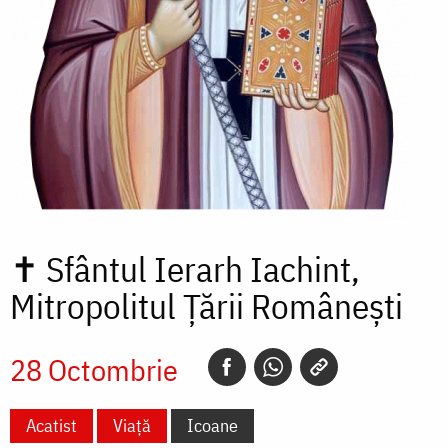
✝
Sfântul Ierarh Iachint,
Mitropolitul Țării Românești
28 Octombrie
Acatist
Viață
Icoane