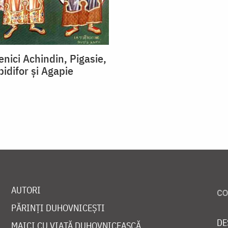
enici Achindin, Pigasie,
pidifor și Agapie
AUTORI
PĂRINȚI DUHOVNICEȘTI
DE
MAICI CU VIAȚĂ DUHOVNICEASCĂ