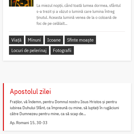
La miezul nopții, când toată lumea dormea, sfântul
s-a trezit și a văzut o lumină care lumina întreg
ținutul. Aceasta lumină venea de la o coloană de
foc de pe celălalt...
Viață
Minuni
Icoane
Sfinte moaște
Locuri de pelerinaj
Fotografii
Apostolul zilei
Fraților, vă îndemn, pentru Domnul nostru Iisus Hristos și pentru
iubirea Duhului Sfânt, ca împreună cu mine, să luptați în rugăciuni
către Dumnezeu pentru mine, ca să scap de...
Ap. Romani 15, 30-33