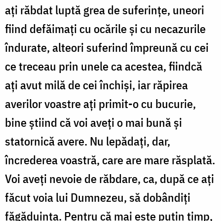
ați răbdat luptă grea de suferințe, uneori
fiind defăimați cu ocările și cu necazurile
îndurate, alteori suferind împreună cu cei
ce treceau prin unele ca acestea, fiindcă
ați avut milă de cei închiși, iar răpirea
averilor voastre ați primit-o cu bucurie,
bine știind că voi aveți o mai bună și
statornică avere. Nu lepădați, dar,
încrederea voastră, care are mare răsplată.
Voi aveți nevoie de răbdare, ca, după ce ați
făcut voia lui Dumnezeu, să dobândiți
făgăduința. Pentru că mai este puțin timp,