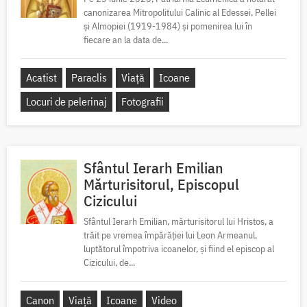
canonizarea Mitropolitului Calinic al Edessei, Pellei
și Almopiei (1919-1984) și pomenirea lui în
fiecare an la data de...
Acatist
Paraclis
Viață
Icoane
Locuri de pelerinaj
Fotografii
Sfântul Ierarh Emilian
Mărturisitorul, Episcopul
Cizicului
Sfântul Ierarh Emilian, mărturisitorul lui Hristos, a
trăit pe vremea împărăției lui Leon Armeanul,
luptătorul împotriva icoanelor, și fiind el episcop al
Cizicului, de...
Canon
Viață
Icoane
Video