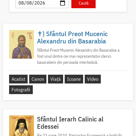
✝) Sfântul Preot Mucenic
Alexandru din Basarabia
Sfântul Preot Mucenic Alexandru din Basarabia a
fost unul dintre cei mai reprezentativi clerici
basarabeni din perioada interbelică.
Acatist
Canon
Viață
Icoane
Video
Fotografii
Sfântul Ierarh Calinic al
Edessei
Pe 23 iunie 2020, Patriarhia Ecumenică a hotărât