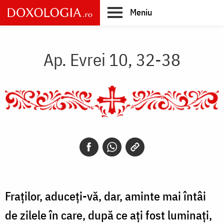
Skip
Meniu
to
main
Main
content
navigation
Ap. Evrei 10, 32-38
Fraților, aduceți-vă, dar, aminte mai întâi
de zilele în care, după ce ați fost luminați,