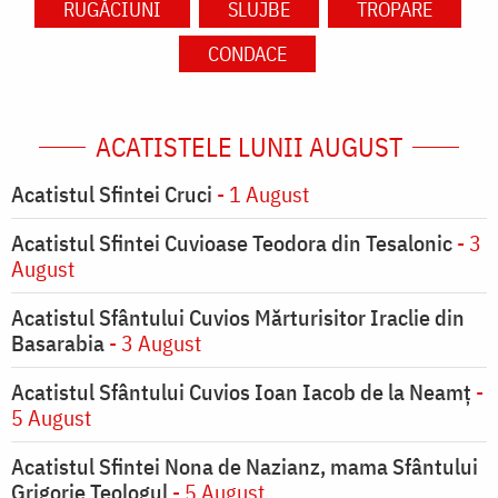
RUGĂCIUNI
SLUJBE
TROPARE
CONDACE
ACATISTELE LUNII AUGUST
Acatistul Sfintei Cruci
- 1 August
Acatistul Sfintei Cuvioase Teodora din Tesalonic
- 3
August
Acatistul Sfântului Cuvios Mărturisitor Iraclie din
Basarabia
- 3 August
Acatistul Sfântului Cuvios Ioan Iacob de la Neamț
-
5 August
Acatistul Sfintei Nona de Nazianz, mama Sfântului
Grigorie Teologul
- 5 August