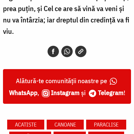
prea puțin, și Cel ce are să vină va veni și
nu va întârzia; iar dreptul din credință va fi
viu.
Alătură-te comunității noastre pe
WhatsApp
,
Instagram
și
Telegram
!
ACATISTE
CANOANE
PARACLISE