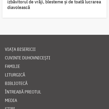
izbăvitorul de vrăji, blesteme și de toată lucrarea
diavolească
VIAȚA BISERICII
CUVINTE DUHOVNICEȘTI
FAMILIE
LITURGICĂ
BIBLIOTECĂ
ÎNTREABĂ PREOTUL
MEDIA
ȘTIRI