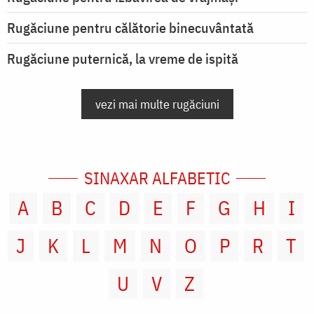
Rugăciune pentru călătorie binecuvântată
Rugăciune puternică, la vreme de ispită
vezi mai multe rugăciuni
SINAXAR ALFABETIC
A
B
C
D
E
F
G
H
I
J
K
L
M
N
O
P
R
T
U
V
Z