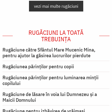
vezi mai multe rugăciuni
RUGĂCIUNI LA TOATĂ
TREBUINȚA
Rugăciune către Sfântul Mare Mucenic Mina,
pentru ajutor la găsirea lucrurilor pierdute
Rugăciunea părinților pentru copii
Rugăciunea părinților pentru luminarea minţii
copilului
Rugăciune de lăsare în voia lui Dumnezeu şi a
Maicii Domnului
Rugăciune pentru izbăvirea de vrăjmași