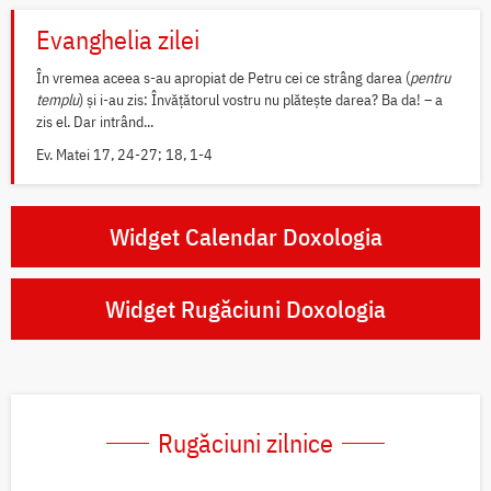
Evanghelia zilei
În vremea aceea s-au apropiat de Petru cei ce strâng darea (
pentru
templu
) și i-au zis: Învățătorul vostru nu plătește darea? Ba da! – a
zis el. Dar intrând...
Ev. Matei 17, 24-27; 18, 1-4
Widget Calendar Doxologia
Widget Rugăciuni Doxologia
Rugăciuni zilnice