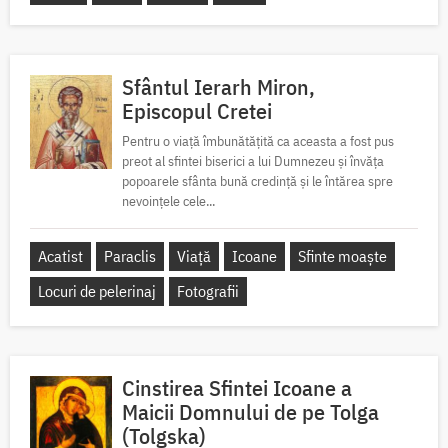
Sfântul Ierarh Miron,
Episcopul Cretei
Pentru o viață îmbunătățită ca aceasta a fost pus
preot al sfintei biserici a lui Dumnezeu și învăța
popoarele sfânta bună credință și le întărea spre
nevoințele cele...
Acatist
Paraclis
Viață
Icoane
Sfinte moaște
Locuri de pelerinaj
Fotografii
Cinstirea Sfintei Icoane a
Maicii Domnului de pe Tolga
(Tolgska)