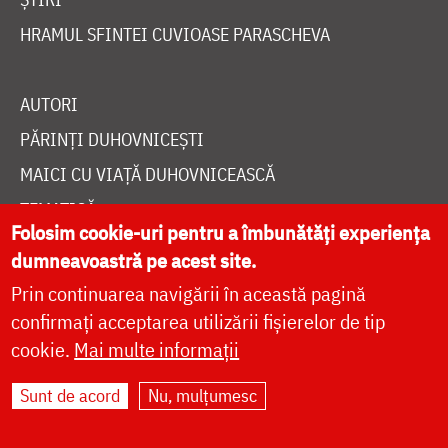
HRAMUL SFINTEI CUVIOASE PARASCHEVA
AUTORI
PĂRINȚI DUHOVNICEȘTI
MAICI CU VIAȚĂ DUHOVNICEASCĂ
TEMATICĂ
Folosim cookie-uri pentru a îmbunătăți experiența
SINAXAR ALFABETIC
dumneavoastră pe acest site.
MĂNĂSTIRI ȘI BISERICI
Prin continuarea navigării în această pagină
CALENDAR ORTODOX
confirmați acceptarea utilizării fișierelor de tip
cookie.
Mai multe informații
WIDGET DOXOLOGIA
RADIO DOXOLOGIA
Sunt de acord
Nu, mulțumesc