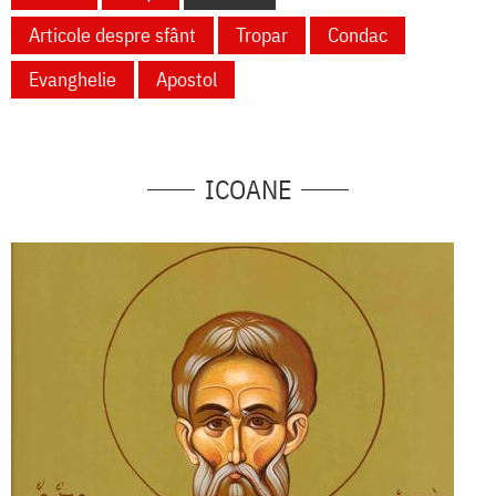
Articole despre sfânt
Tropar
Condac
Evanghelie
Apostol
ICOANE