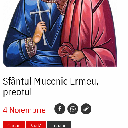
Sfântul Mucenic Ermeu,
preotul
4 Noiembrie
Canon
Viață
Icoane