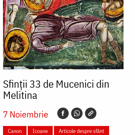
Sfinții 33 de Mucenici din
Melitina
7 Noiembrie
Canon
Icoane
Articole despre sfânt