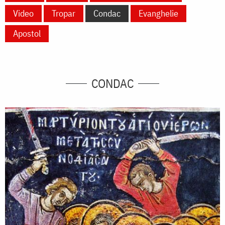
Video
Tropar
Condac
Evanghelie
Apostol
CONDAC