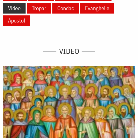
Video
Tropar
Condac
Evanghelie
Apostol
VIDEO