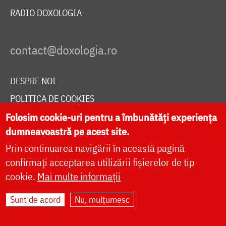
RADIO DOXOLOGIA
DESPRE NOI
POLITICA DE COOKIES
DONEAZĂ ONLINE PENTRU CATEDRALA NAȚIONALĂ
Folosim cookie-uri pentru a îmbunătăți experiența
dumneavoastră pe acest site.
Prin continuarea navigării în această pagină
LIVE
confirmați acceptarea utilizării fișierelor de tip
cookie.
Mai multe informații
Sunt de acord
Nu, mulțumesc
Site dezvoltat de
DOXOLOGIA MEDIA
,
Arhiepiscopia Iașilor | ©
doxologia.ro