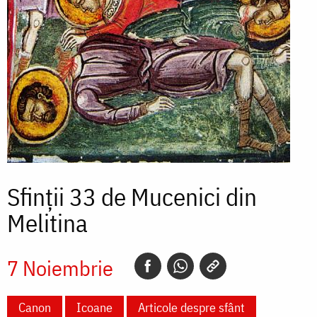
Sfinții 33 de Mucenici din
Melitina
7 Noiembrie
Canon
Icoane
Articole despre sfânt