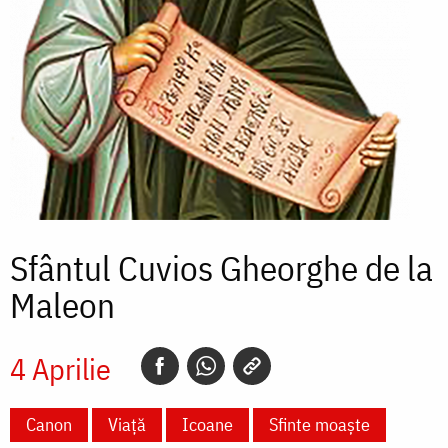
Sfântul Cuvios Gheorghe de la
Maleon
4 Aprilie
Canon
Viață
Icoane
Sfinte moaște