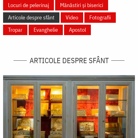
Locuri de pelerinaj
Mănăstiri și biserici
Articole despre sfânt
Video
Fotografii
Tropar
Evanghelie
Apostol
ARTICOLE DESPRE SFÂNT