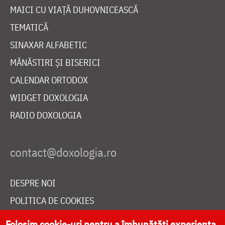
MAICI CU VIAȚĂ DUHOVNICEASCĂ
TEMATICĂ
SINAXAR ALFABETIC
MĂNĂSTIRI ȘI BISERICI
CALENDAR ORTODOX
WIDGET DOXOLOGIA
RADIO DOXOLOGIA
DESPRE NOI
POLITICA DE COOKIES
DONEAZĂ ONLINE PENTRU CATEDRALA NAȚIONALĂ
Folosim cookie-uri pentru a îmbunătăți experiența