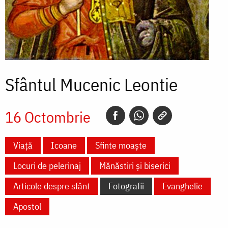
Sfântul Mucenic Leontie
16 Octombrie
Viață
Icoane
Sfinte moaște
Locuri de pelerinaj
Mănăstiri și biserici
Articole despre sfânt
Fotografii
Evanghelie
Apostol