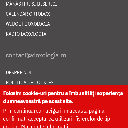
MĂNĂSTIRI ȘI BISERICI
CALENDAR ORTODOX
WIDGET DOXOLOGIA
RADIO DOXOLOGIA
DESPRE NOI
POLITICA DE COOKIES
DONEAZĂ ONLINE PENTRU CATEDRALA NAȚIONALĂ
Folosim cookie-uri pentru a îmbunătăți experiența
dumneavoastră pe acest site.
Prin continuarea navigării în această pagină
LIVE
confirmați acceptarea utilizării fișierelor de tip
cookie.
Mai multe informații