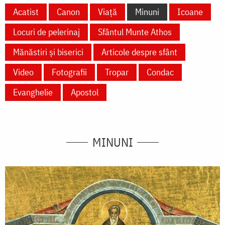
Acatist
Canon
Viață
Minuni
Icoane
Locuri de pelerinaj
Sfântul Munte Athos
Mănăstiri și biserici
Articole despre sfânt
Video
Fotografii
Tropar
Condac
Evanghelie
Apostol
MINUNI