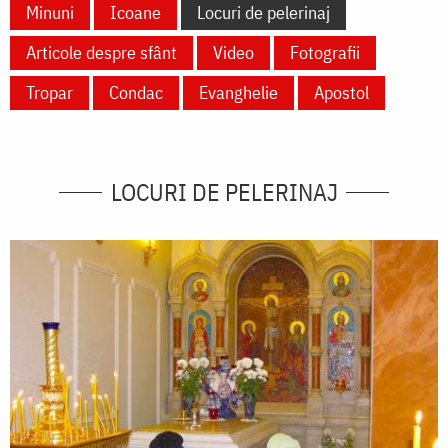
Minuni
Icoane
Locuri de pelerinaj
Articole despre sfânt
Video
Fotografii
Tropar
Condac
Evanghelie
Apostol
LOCURI DE PELERINAJ