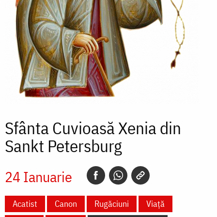
Sfânta Cuvioasă Xenia din
Sankt Petersburg
24 Ianuarie
Acatist
Canon
Rugăciuni
Viață