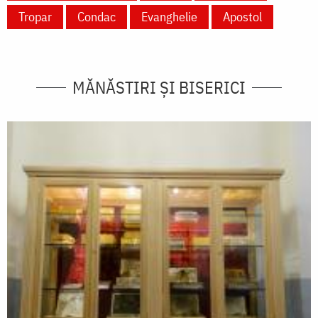
Tropar
Condac
Evanghelie
Apostol
MĂNĂSTIRI ȘI BISERICI