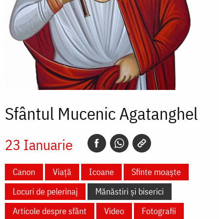
Sfântul Mucenic Agatanghel
23 Ianuarie
Canon
Viață
Icoane
Sfinte moaște
Locuri de pelerinaj
Mănăstiri și biserici
Articole despre sfânt
Video
Fotografii