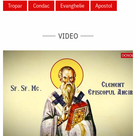
Tropar
Condac
Evanghelie
Apostol
VIDEO