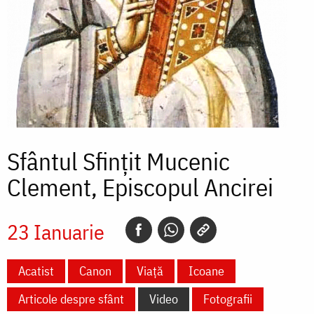
Sfântul Sfințit Mucenic
Clement, Episcopul Ancirei
23 Ianuarie
Acatist
Canon
Viață
Icoane
Articole despre sfânt
Video
Fotografii