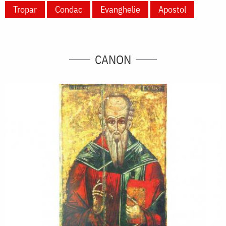
Tropar
Condac
Evanghelie
Apostol
CANON