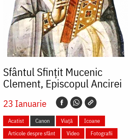
Sfântul Sfințit Mucenic
Clement, Episcopul Ancirei
23 Ianuarie
Acatist
Canon
Viață
Icoane
Articole despre sfânt
Video
Fotografii