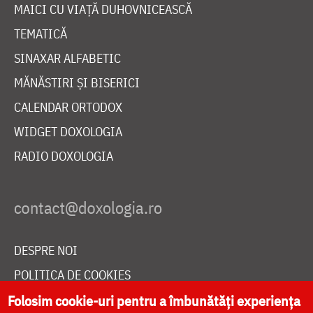
MAICI CU VIAȚĂ DUHOVNICEASCĂ
TEMATICĂ
SINAXAR ALFABETIC
MĂNĂSTIRI ȘI BISERICI
CALENDAR ORTODOX
WIDGET DOXOLOGIA
RADIO DOXOLOGIA
DESPRE NOI
POLITICA DE COOKIES
DONEAZĂ ONLINE PENTRU CATEDRALA NAȚIONALĂ
Folosim cookie-uri pentru a îmbunătăți experiența