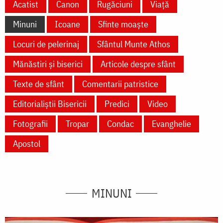
Acatist
Canon
Rugăciuni
Viață
Minuni
Icoane
Sfinte moaște
Locuri de pelerinaj
Sfântul Munte Athos
Mănăstiri și biserici
Articole despre sfânt
Texte de sfânt
Comentarii patristice
Editorialiștii Bisericii
Predici
Video
Fotografii
Tropar
Condac
Evanghelie
Apostol
MINUNI