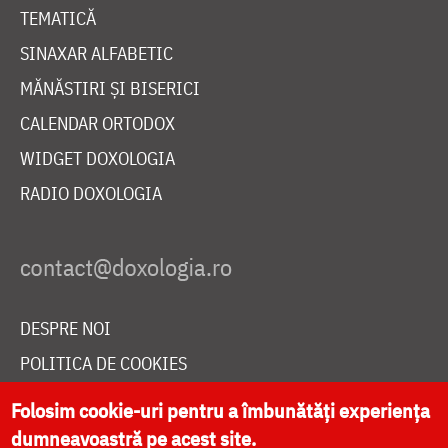
TEMATICĂ
SINAXAR ALFABETIC
MĂNĂSTIRI ȘI BISERICI
CALENDAR ORTODOX
WIDGET DOXOLOGIA
RADIO DOXOLOGIA
DESPRE NOI
POLITICA DE COOKIES
DONEAZĂ ONLINE PENTRU CATEDRALA NAȚIONALĂ
Folosim cookie-uri pentru a îmbunătăți experiența
dumneavoastră pe acest site.