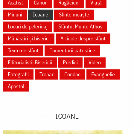
Acatist
Canon
Rugăciuni
Viață
Minuni
Icoane
Sfinte moaște
Locuri de pelerinaj
Sfântul Munte Athos
Mănăstiri și biserici
Articole despre sfânt
Texte de sfânt
Comentarii patristice
Editorialiștii Bisericii
Predici
Video
Fotografii
Tropar
Condac
Evanghelie
Apostol
ICOANE