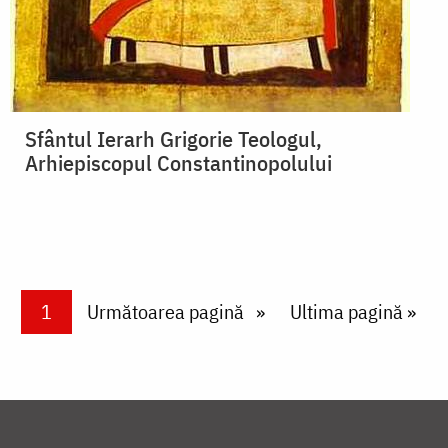
Sfântul Ierarh Grigorie Teologul,
Arhiepiscopul Constantinopolului
Paginare
Current page
1
Next page
Următoarea pagină
Last page
Ultima pagină »