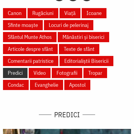
Canon
Rugăciuni
Viață
Icoane
Sfinte moaște
Locuri de pelerinaj
Sfântul Munte Athos
Mănăstiri și biserici
Articole despre sfânt
Texte de sfânt
Comentarii patristice
Editorialiștii Bisericii
Predici
Video
Fotografii
Tropar
Condac
Evanghelie
Apostol
PREDICI