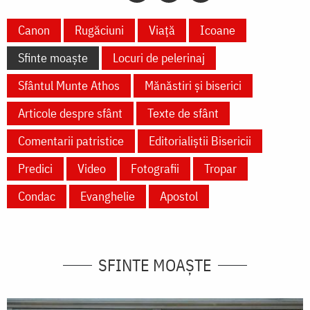
Canon
Rugăciuni
Viață
Icoane
Sfinte moaște
Locuri de pelerinaj
Sfântul Munte Athos
Mănăstiri și biserici
Articole despre sfânt
Texte de sfânt
Comentarii patristice
Editorialiștii Bisericii
Predici
Video
Fotografii
Tropar
Condac
Evanghelie
Apostol
SFINTE MOAȘTE