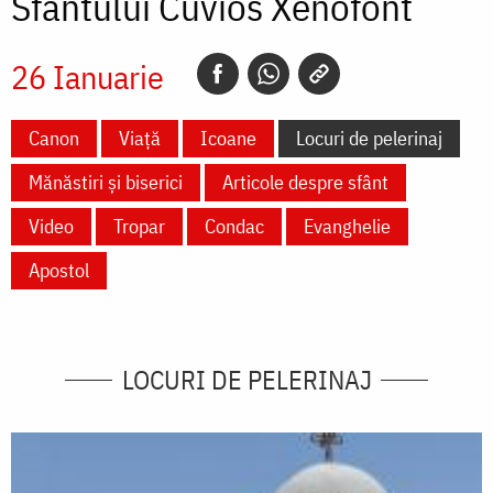
Sfântului Cuvios Xenofont
26 Ianuarie
Canon
Viață
Icoane
Locuri de pelerinaj
Mănăstiri și biserici
Articole despre sfânt
Video
Tropar
Condac
Evanghelie
Apostol
LOCURI DE PELERINAJ