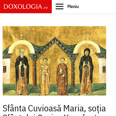
Skip
Meniu
to
main
Main
content
navigation
Sfânta Cuvioasă Maria, soția