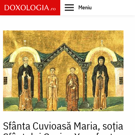
Skip
Meniu
to
main
Main
content
navigation
Sfânta Cuvioasă Maria, soția