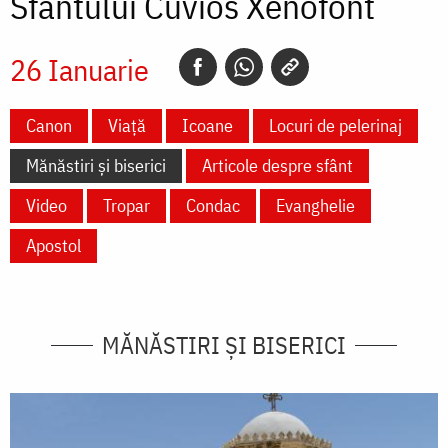
Sfântului Cuvios Xenofont
26 Ianuarie
Canon
Viață
Icoane
Locuri de pelerinaj
Mănăstiri și biserici
Articole despre sfânt
Video
Tropar
Condac
Evanghelie
Apostol
MĂNĂSTIRI ȘI BISERICI