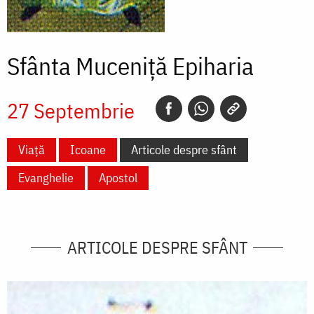
Sfânta Muceniță Epiharia
27 Septembrie
Viață
Icoane
Articole despre sfânt
Evanghelie
Apostol
ARTICOLE DESPRE SFÂNT